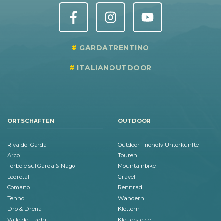
GARDATRENTINO
ITALIANOUTDOOR
ORTSCHAFTEN
OUTDOOR
Riva del Garda
Outdoor Friendly Unterkünfte
Arco
Touren
Torbole sul Garda & Nago
Mountainbike
Ledrotal
Gravel
Comano
Rennrad
Tenno
Wandern
Dro & Drena
Klettern
Valle dei Laghi
Klettersteige