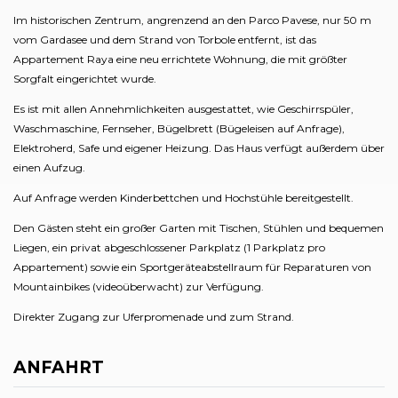
Im historischen Zentrum, angrenzend an den Parco Pavese, nur 50 m
vom Gardasee und dem Strand von Torbole entfernt, ist das
Appartement Raya eine neu errichtete Wohnung, die mit größter
Sorgfalt eingerichtet wurde.
Es ist mit allen Annehmlichkeiten ausgestattet, wie Geschirrspüler,
Waschmaschine, Fernseher, Bügelbrett (Bügeleisen auf Anfrage),
Elektroherd, Safe und eigener Heizung. Das Haus verfügt außerdem über
einen Aufzug.
Auf Anfrage werden Kinderbettchen und Hochstühle bereitgestellt.
Den Gästen steht ein großer Garten mit Tischen, Stühlen und bequemen
Liegen, ein privat abgeschlossener Parkplatz (1 Parkplatz pro
Appartement) sowie ein Sportgeräteabstellraum für Reparaturen von
Mountainbikes (videoüberwacht) zur Verfügung.
Direkter Zugang zur Uferpromenade und zum Strand.
ANFAHRT