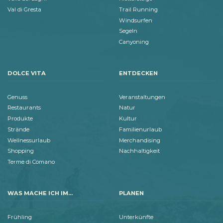
Val di Gresta
Trail Running
Windsurfen
Segeln
Canyoning
DOLCE VITA
ENTDECKEN
Genuss
Veranstaltungen
Restaurants
Natur
Produkte
Kultur
Strände
Familienurlaub
Wellnessurlaub
Merchandising
Shopping
Nachhaltigkeit
Terme di Comano
WAS MACHE ICH IM...
PLANEN
Frühling
Unterkünfte