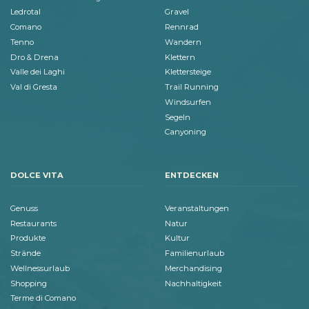
Ledrotal
Gravel
Comano
Rennrad
Tenno
Wandern
Dro & Drena
Klettern
Valle dei Laghi
Klettersteige
Val di Gresta
Trail Running
Windsurfen
Segeln
Canyoning
DOLCE VITA
ENTDECKEN
Genuss
Veranstaltungen
Restaurants
Natur
Produkte
Kultur
Strände
Familienurlaub
Wellnessurlaub
Merchandising
Shopping
Nachhaltigkeit
Terme di Comano