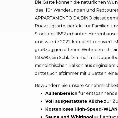
Die Gäste können die natürlichen Wun
ideal für Wanderungen und Radtouren,
APPARTAMENTO DA BINO bietet gemütl
Rückzugsorte, perfekt für Familien und
Stock des 1892 erbauten Herrenhauses,
und wurde 2022 komplett renoviert. Mi
großzügigen offenen Wohnbereich, ein
140x90, ein Schlafzimmer mit Doppelbe
monolithischen Balkon aus originalem 
drittes Schlafzimmer mit 3 Betten, ein
Bewundern Sie unsere Annehmlichkei
Außenbereich
für entspannend
Voll ausgestattete Küche
zur Zu
Kostenloses High-Speed-WLAN
Sauna und Whirlpool
auf Anfrag