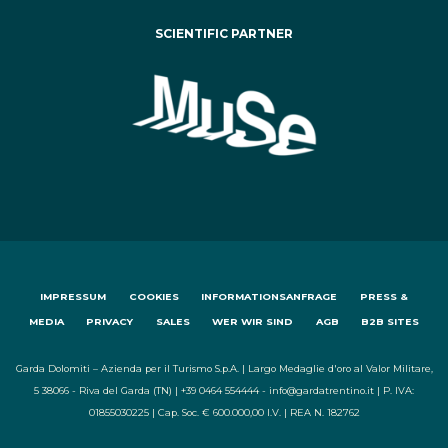
SCIENTIFIC PARTNER
IMPRESSUM
COOKIES
INFORMATIONSANFRAGE
PRESS &
MEDIA
PRIVACY
SALES
WER WIR SIND
AGB
B2B SITES
Garda Dolomiti – Azienda per il Turismo S.p.A. | Largo Medaglie d'oro al Valor Militare,
5 38066 - Riva del Garda (TN) | +39 0464 554444 - info@gardatrentino.it | P. IVA:
01855030225 | Cap. Soc. € 600.000,00 I.V. | REA N. 182762