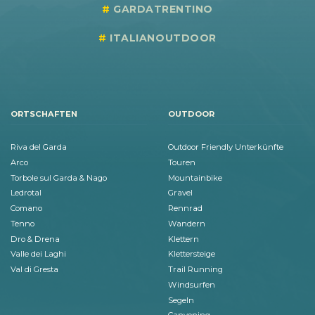
GARDATRENTINO
ITALIANOUTDOOR
ORTSCHAFTEN
OUTDOOR
Riva del Garda
Outdoor Friendly Unterkünfte
Arco
Touren
Torbole sul Garda & Nago
Mountainbike
Ledrotal
Gravel
Comano
Rennrad
Tenno
Wandern
Dro & Drena
Klettern
Valle dei Laghi
Klettersteige
Val di Gresta
Trail Running
Windsurfen
Segeln