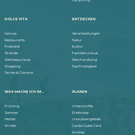
Canyoning
DOLCE VITA
ENTDECKEN
Genuss
Veranstaltungen
Restaurants
Natur
Produkte
Kultur
Strände
Familienurlaub
Wellnessurlaub
Merchandising
Shopping
Nachhaltigkeit
Terme di Comano
WAS MACHE ICH IM...
PLANEN
Frühling
Unterkünfte
Sommer
Erlebnisse
Herbst
Urlaubsangebote
Winter
Garda Guest Card
Anreise