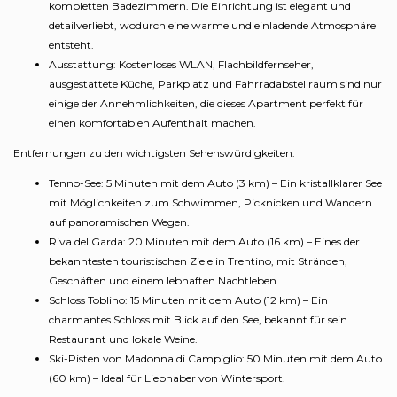
kompletten Badezimmern. Die Einrichtung ist elegant und
detailverliebt, wodurch eine warme und einladende Atmosphäre
entsteht.
Ausstattung: Kostenloses WLAN, Flachbildfernseher,
ausgestattete Küche, Parkplatz und Fahrradabstellraum sind nur
einige der Annehmlichkeiten, die dieses Apartment perfekt für
einen komfortablen Aufenthalt machen.
Entfernungen zu den wichtigsten Sehenswürdigkeiten:
Tenno-See: 5 Minuten mit dem Auto (3 km) – Ein kristallklarer See
mit Möglichkeiten zum Schwimmen, Picknicken und Wandern
auf panoramischen Wegen.
Riva del Garda: 20 Minuten mit dem Auto (16 km) – Eines der
bekanntesten touristischen Ziele in Trentino, mit Stränden,
Geschäften und einem lebhaften Nachtleben.
Schloss Toblino: 15 Minuten mit dem Auto (12 km) – Ein
charmantes Schloss mit Blick auf den See, bekannt für sein
Restaurant und lokale Weine.
Ski-Pisten von Madonna di Campiglio: 50 Minuten mit dem Auto
(60 km) – Ideal für Liebhaber von Wintersport.