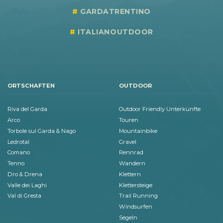
GARDATRENTINO
ITALIANOUTDOOR
ORTSCHAFTEN
OUTDOOR
Riva del Garda
Outdoor Friendly Unterkünfte
Arco
Touren
Torbole sul Garda & Nago
Mountainbike
Ledrotal
Gravel
Comano
Rennrad
Tenno
Wandern
Dro & Drena
Klettern
Valle dei Laghi
Klettersteige
Val di Gresta
Trail Running
Windsurfen
Segeln