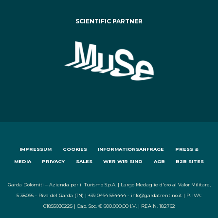
SCIENTIFIC PARTNER
IMPRESSUM
COOKIES
INFORMATIONSANFRAGE
PRESS &
MEDIA
PRIVACY
SALES
WER WIR SIND
AGB
B2B SITES
Garda Dolomiti – Azienda per il Turismo S.p.A. | Largo Medaglie d'oro al Valor Militare,
5 38066 - Riva del Garda (TN) | +39 0464 554444 - info@gardatrentino.it | P. IVA:
01855030225 | Cap. Soc. € 600.000,00 I.V. | REA N. 182762