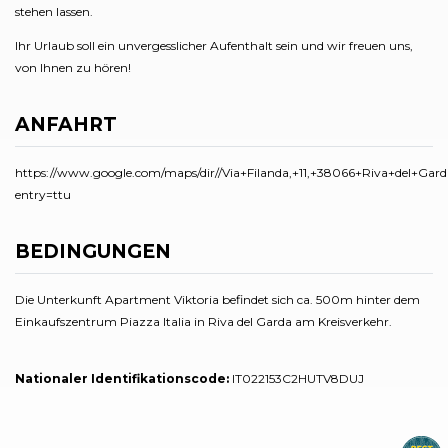
stehen lassen.
Ihr Urlaub soll ein unvergesslicher Aufenthalt sein und wir freuen uns,
von Ihnen zu hören!
ANFAHRT
https://www.google.com/maps/dir//Via+Filanda,+11,+38066+Riva+del+Gar
entry=ttu
BEDINGUNGEN
Die Unterkunft Apartment Viktoria befindet sich ca. 500m hinter dem
Einkaufszentrum Piazza Italia in Riva del Garda am Kreisverkehr.
Nationaler Identifikationscode:
IT022153C2HUTV8DUJ