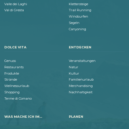
Valle dei Laghi
Klettersteige
Val di Gresta
Trail Running
Windsurfen
Segeln
Canyoning
DOLCE VITA
ENTDECKEN
Genuss
Veranstaltungen
Restaurants
Natur
Produkte
Kultur
Strände
Familienurlaub
Wellnessurlaub
Merchandising
Shopping
Nachhaltigkeit
Terme di Comano
WAS MACHE ICH IM...
PLANEN