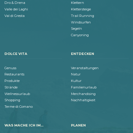
Dro & Drena
Klettern
Valle dei Laghi
Klettersteige
Val di Gresta
Trail Running
Windsurfen
Segeln
Canyoning
DOLCE VITA
ENTDECKEN
Genuss
Veranstaltungen
Restaurants
Natur
Produkte
Kultur
Strände
Familienurlaub
Wellnessurlaub
Merchandising
Shopping
Nachhaltigkeit
Terme di Comano
WAS MACHE ICH IM...
PLANEN