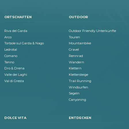
ORTSCHAFTEN
OUTDOOR
Riva del Garda
Outdoor Friendly Unterkünfte
Arco
Touren
Torbole sul Garda & Nago
Mountainbike
Ledrotal
Gravel
Comano
Rennrad
Tenno
Wandern
Dro & Drena
Klettern
Valle dei Laghi
Klettersteige
Val di Gresta
Trail Running
Windsurfen
Segeln
Canyoning
DOLCE VITA
ENTDECKEN