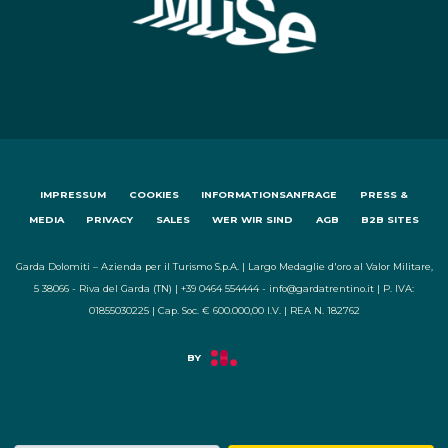
IMPRESSUM
COOKIES
INFORMATIONSANFRAGE
PRESS &
MEDIA
PRIVACY
SALES
WER WIR SIND
AGB
B2B SITES
Garda Dolomiti – Azienda per il Turismo S.p.A. | Largo Medaglie d'oro al Valor Militare,
5 38066 - Riva del Garda (TN) | +39 0464 554444 - info@gardatrentino.it | P. IVA:
01855030225 | Cap. Soc. € 600.000,00 I.V. | REA N. 182762