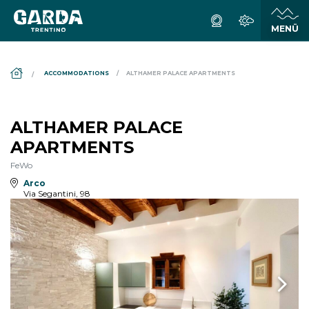
DS_BREADCRUMB.HOME
ACCOMMODATIONS
ALTHAMER PALACE APARTMENTS
ALTHAMER PALACE
APARTMENTS
FeWo
Arco
Via Segantini, 98