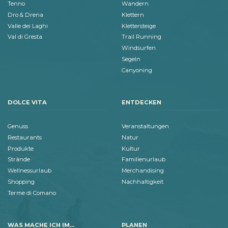
Tenno
Wandern
Dro & Drena
Klettern
Valle dei Laghi
Klettersteige
Val di Gresta
Trail Running
Windsurfen
Segeln
Canyoning
DOLCE VITA
ENTDECKEN
Genuss
Veranstaltungen
Restaurants
Natur
Produkte
Kultur
Strände
Familienurlaub
Wellnessurlaub
Merchandising
Shopping
Nachhaltigkeit
Terme di Comano
WAS MACHE ICH IM...
PLANEN