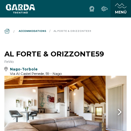
DS_BREADCRUMB.HOME
ACCOMMODATIONS
AL FORTE & ORIZZONTE59
AL FORTE & ORIZZONTE59
FeWo
Nago-Torbole
Via Al Castel Penede, 59 - Nago