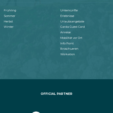
Frühling
Unterkünfte
Sommer
Erlebnisse
Herbst
Urlaubsangebote
Winter
Garda Guest Card
Anreise
Mobilität vor Ort
Info Point
Broschueren
Workation
OFFICIAL PARTNER