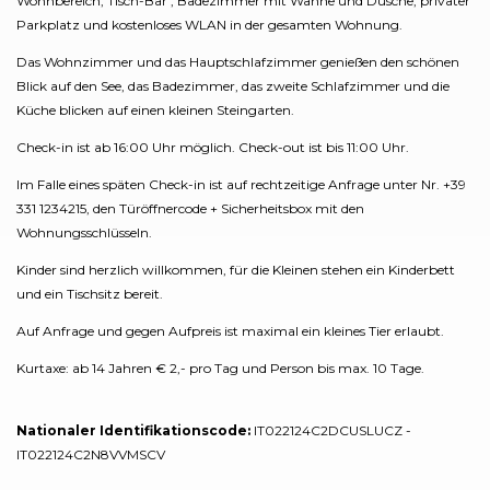
Wohnbereich, Tisch-Bar , Badezimmer mit Wanne und Dusche, privater
Parkplatz und kostenloses WLAN in der gesamten Wohnung.
Das Wohnzimmer und das Hauptschlafzimmer genießen den schönen
Blick auf den See, das Badezimmer, das zweite Schlafzimmer und die
Küche blicken auf einen kleinen Steingarten.
Check-in ist ab 16:00 Uhr möglich. Check-out ist bis 11:00 Uhr.
Im Falle eines späten Check-in ist auf rechtzeitige Anfrage unter Nr. +39
331 1234215, den Türöffnercode + Sicherheitsbox mit den
Wohnungsschlüsseln.
Kinder sind herzlich willkommen, für die Kleinen stehen ein Kinderbett
und ein Tischsitz bereit.
Auf Anfrage und gegen Aufpreis ist maximal ein kleines Tier erlaubt.
Kurtaxe: ab 14 Jahren € 2,- pro Tag und Person bis max. 10 Tage.
Nationaler Identifikationscode:
IT022124C2DCUSLUCZ -
IT022124C2N8VVMSCV