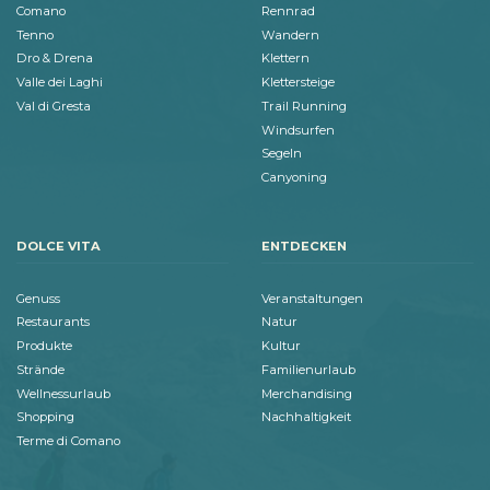
Comano
Rennrad
Tenno
Wandern
Dro & Drena
Klettern
Valle dei Laghi
Klettersteige
Val di Gresta
Trail Running
Windsurfen
Segeln
Canyoning
DOLCE VITA
ENTDECKEN
Genuss
Veranstaltungen
Restaurants
Natur
Produkte
Kultur
Strände
Familienurlaub
Wellnessurlaub
Merchandising
Shopping
Nachhaltigkeit
Terme di Comano