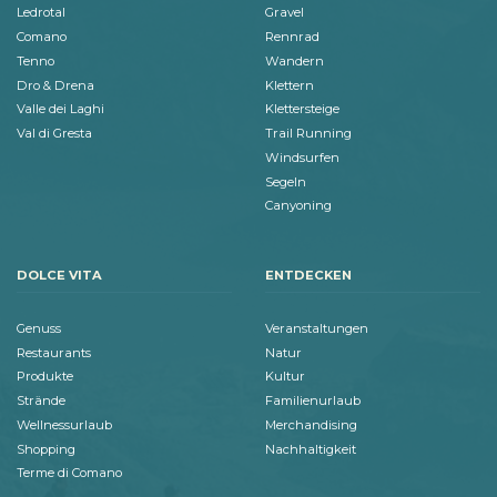
Ledrotal
Gravel
Comano
Rennrad
Tenno
Wandern
Dro & Drena
Klettern
Valle dei Laghi
Klettersteige
Val di Gresta
Trail Running
Windsurfen
Segeln
Canyoning
DOLCE VITA
ENTDECKEN
Genuss
Veranstaltungen
Restaurants
Natur
Produkte
Kultur
Strände
Familienurlaub
Wellnessurlaub
Merchandising
Shopping
Nachhaltigkeit
Terme di Comano