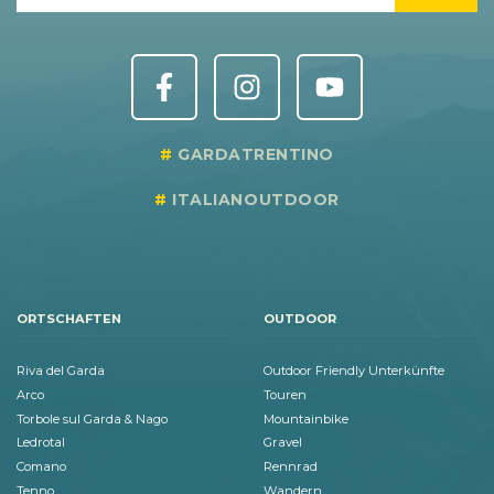
GARDATRENTINO
ITALIANOUTDOOR
ORTSCHAFTEN
OUTDOOR
Riva del Garda
Outdoor Friendly Unterkünfte
Arco
Touren
Torbole sul Garda & Nago
Mountainbike
Ledrotal
Gravel
Comano
Rennrad
Tenno
Wandern