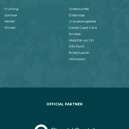
Frühling
Unterkünfte
Sommer
Erlebnisse
Herbst
Urlaubsangebote
Winter
Garda Guest Card
Anreise
Mobilität vor Ort
Info Point
Broschueren
Workation
OFFICIAL PARTNER