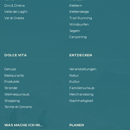
Dro & Drena
Klettern
Valle dei Laghi
Klettersteige
Val di Gresta
Trail Running
Windsurfen
Segeln
Canyoning
DOLCE VITA
ENTDECKEN
Genuss
Veranstaltungen
Restaurants
Natur
Produkte
Kultur
Strände
Familienurlaub
Wellnessurlaub
Merchandising
Shopping
Nachhaltigkeit
Terme di Comano
WAS MACHE ICH IM...
PLANEN