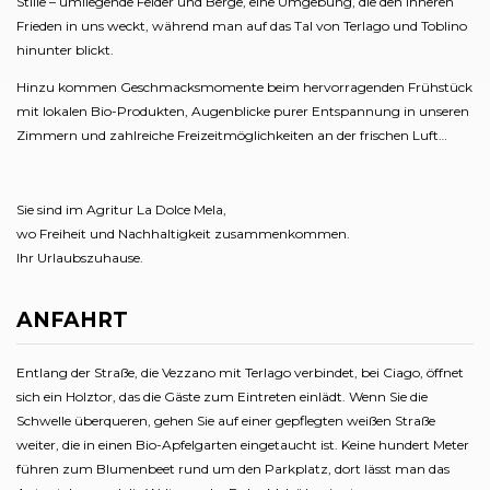
Stille – umliegende Felder und Berge, eine Umgebung, die den inneren
Frieden in uns weckt, während man auf das Tal von Terlago und Toblino
hinunter blickt.
Hinzu kommen Geschmacksmomente beim hervorragenden Frühstück
mit lokalen Bio-Produkten, Augenblicke purer Entspannung in unseren
Zimmern und zahlreiche Freizeitmöglichkeiten an der frischen Luft…
Sie sind im Agritur La Dolce Mela,
wo Freiheit und Nachhaltigkeit zusammenkommen.
Ihr Urlaubszuhause.
ANFAHRT
Entlang der Straße, die Vezzano mit Terlago verbindet, bei Ciago, öffnet
sich ein Holztor, das die Gäste zum Eintreten einlädt. Wenn Sie die
Schwelle überqueren, gehen Sie auf einer gepflegten weißen Straße
weiter, die in einen Bio-Apfelgarten eingetaucht ist. Keine hundert Meter
führen zum Blumenbeet rund um den Parkplatz, dort lässt man das