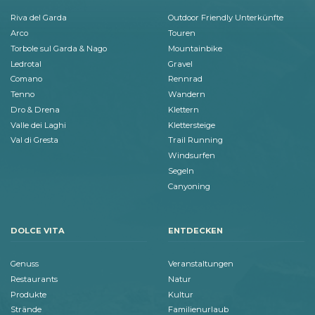
Riva del Garda
Outdoor Friendly Unterkünfte
Arco
Touren
Torbole sul Garda & Nago
Mountainbike
Ledrotal
Gravel
Comano
Rennrad
Tenno
Wandern
Dro & Drena
Klettern
Valle dei Laghi
Klettersteige
Val di Gresta
Trail Running
Windsurfen
Segeln
Canyoning
DOLCE VITA
ENTDECKEN
Genuss
Veranstaltungen
Restaurants
Natur
Produkte
Kultur
Strände
Familienurlaub