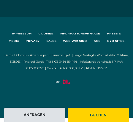
IMPRESSUM
COOKIES
INFORMATIONSANFRAGE
PRESS &
MEDIA
PRIVACY
SALES
WER WIR SIND
AGB
B2B SITES
Garda Dolomiti – Azienda per il Turismo S.p.A. | Largo Medaglie d'oro al Valor Militare,
5 38066 - Riva del Garda (TN) | +39 0464 554444 - info@gardatrentino.it | P. IVA:
01855030225 | Cap. Soc. € 600.000,00 I.V. | REA N. 182762
ANFRAGEN
BUCHEN