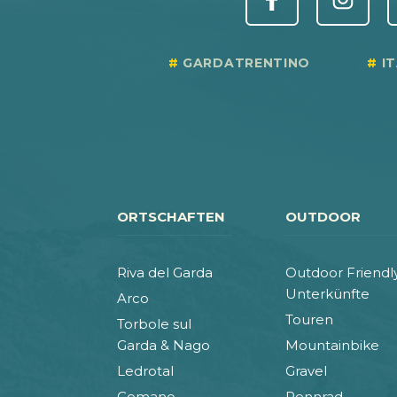
GARDATRENTINO
I
ORTSCHAFTEN
OUTDOOR
Riva del Garda
Outdoor Friendl
Unterkünfte
Arco
Touren
Torbole sul
Garda & Nago
Mountainbike
Ledrotal
Gravel
Comano
Rennrad