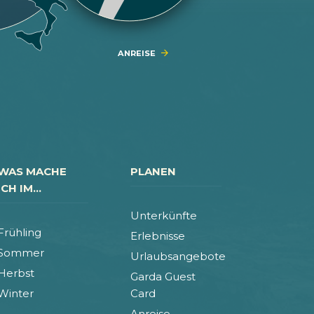
ANREISE
WAS MACHE
PLANEN
ICH IM...
Unterkünfte
Frühling
Erlebnisse
Sommer
Urlaubsangebote
Herbst
Garda Guest
Winter
Card
Anreise