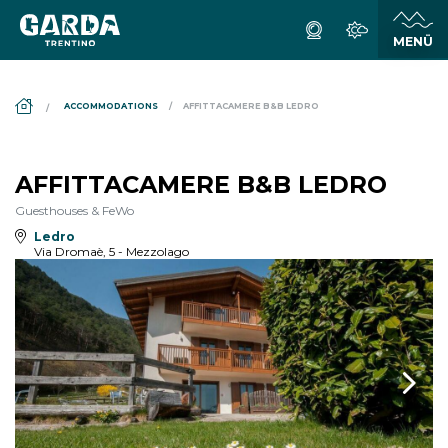
DS_BREADCRUMB.HOME
ACCOMMODATIONS
AFFITTACAMERE B&B LEDRO
AFFITTACAMERE B&B LEDRO
Guesthouses & FeWo
Ledro
Via Dromaè, 5 - Mezzolago