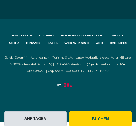
IMPRESSUM
COOKIES
INFORMATIONSANFRAGE
PRESS &
MEDIA
PRIVACY
SALES
WER WIR SIND
AGB
B2B SITES
Garda Dolomiti – Azienda per il Turismo S.p.A. | Largo Medaglie d'oro al Valor Militare,
5 38066 - Riva del Garda (TN) | +39 0464 554444 - info@gardatrentino.it | P. IVA:
01855030225 | Cap. Soc. € 600.000,00 I.V. | REA N. 182762
ANFRAGEN
BUCHEN