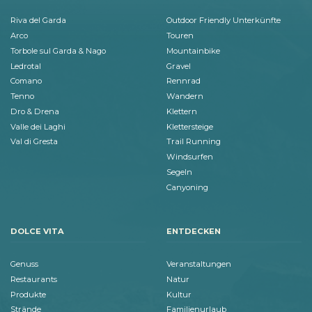
Riva del Garda
Outdoor Friendly Unterkünfte
Arco
Touren
Torbole sul Garda & Nago
Mountainbike
Ledrotal
Gravel
Comano
Rennrad
Tenno
Wandern
Dro & Drena
Klettern
Valle dei Laghi
Klettersteige
Val di Gresta
Trail Running
Windsurfen
Segeln
Canyoning
DOLCE VITA
ENTDECKEN
Genuss
Veranstaltungen
Restaurants
Natur
Produkte
Kultur
Strände
Familienurlaub