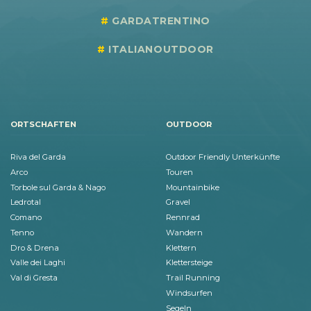
GARDATRENTINO
ITALIANOUTDOOR
ORTSCHAFTEN
OUTDOOR
Riva del Garda
Outdoor Friendly Unterkünfte
Arco
Touren
Torbole sul Garda & Nago
Mountainbike
Ledrotal
Gravel
Comano
Rennrad
Tenno
Wandern
Dro & Drena
Klettern
Valle dei Laghi
Klettersteige
Val di Gresta
Trail Running
Windsurfen
Segeln