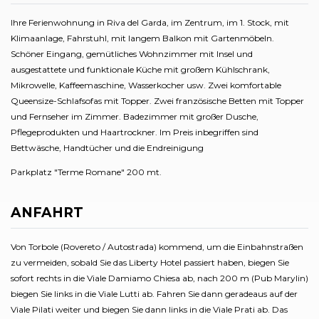
Ihre Ferienwohnung in Riva del Garda, im Zentrum, im 1. Stock, mit
Klimaanlage, Fahrstuhl, mit langem Balkon mit Gartenmöbeln.
Schöner Eingang, gemütliches Wohnzimmer mit Insel und
ausgestattete und funktionale Küche mit großem Kühlschrank,
Mikrowelle, Kaffeemaschine, Wasserkocher usw. Zwei komfortable
Queensize-Schlafsofas mit Topper. Zwei französische Betten mit Topper
und Fernseher im Zimmer. Badezimmer mit großer Dusche,
Pflegeprodukten und Haartrockner. Im Preis inbegriffen sind
Bettwäsche, Handtücher und die Endreinigung
Parkplatz "Terme Romane" 200 mt.
ANFAHRT
Von Torbole (Rovereto / Autostrada) kommend, um die Einbahnstraßen
zu vermeiden, sobald Sie das Liberty Hotel passiert haben, biegen Sie
sofort rechts in die Viale Damiamo Chiesa ab, nach 200 m (Pub Marylin)
biegen Sie links in die Viale Lutti ab. Fahren Sie dann geradeaus auf der
Viale Pilati weiter und biegen Sie dann links in die Viale Prati ab. Das