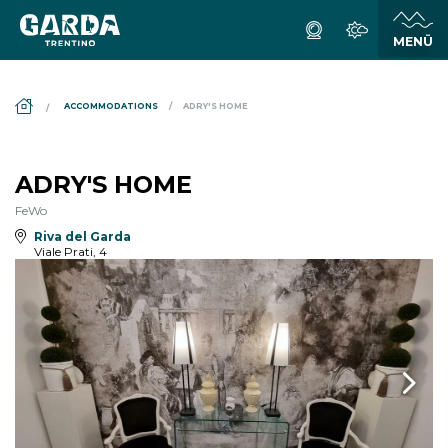
DS_BREADCRUMB.HOME
ACCOMMODATIONS
ADRY'S HOME
ADRY'S HOME
FeWo
Riva del Garda
Viale Prati, 4