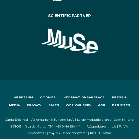
SCIENTIFIC PARTNER
IMPRESSUM
COOKIES
INFORMATIONSANFRAGE
PRESS &
MEDIA
PRIVACY
SALES
WER WIR SIND
AGB
B2B SITES
Garda Dolomiti – Azienda per il Turismo S.p.A. | Largo Medaglie d'oro al Valor Militare,
5 38066 - Riva del Garda (TN) | +39 0464 554444 - info@gardatrentino.it | P. IVA:
01855030225 | Cap. Soc. € 600.000,00 I.V. | REA N. 182762