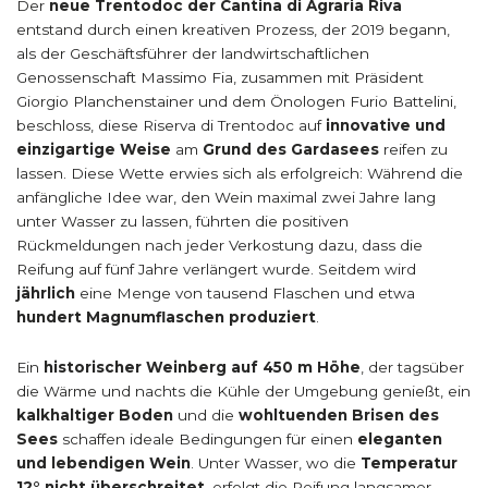
Der
neue Trentodoc der Cantina di Agraria Riva
entstand durch einen kreativen Prozess, der 2019 begann,
als der Geschäftsführer der landwirtschaftlichen
Genossenschaft Massimo Fia, zusammen mit Präsident
Giorgio Planchenstainer und dem Önologen Furio Battelini,
beschloss, diese Riserva di Trentodoc auf
innovative und
einzigartige Weise
am
Grund des Gardasees
reifen zu
lassen. Diese Wette erwies sich als erfolgreich: Während die
anfängliche Idee war, den Wein maximal zwei Jahre lang
unter Wasser zu lassen, führten die positiven
Rückmeldungen nach jeder Verkostung dazu, dass die
Reifung auf fünf Jahre verlängert wurde. Seitdem wird
jährlich
eine Menge von tausend Flaschen und etwa
hundert Magnumflaschen produziert
.
Ein
historischer Weinberg auf 450 m Höhe
, der tagsüber
die Wärme und nachts die Kühle der Umgebung genießt, ein
kalkhaltiger Boden
und die
wohltuenden Brisen des
Sees
schaffen ideale Bedingungen für einen
eleganten
und lebendigen Wein
. Unter Wasser, wo die
Temperatur
12° nicht überschreitet
, erfolgt die Reifung langsamer,