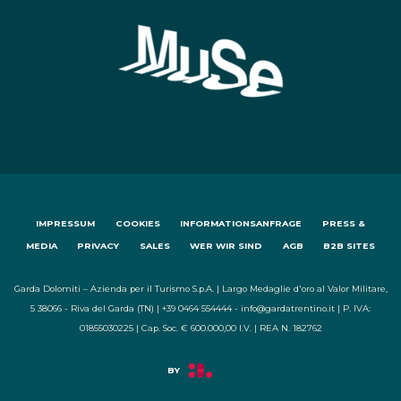
IMPRESSUM
COOKIES
INFORMATIONSANFRAGE
PRESS &
MEDIA
PRIVACY
SALES
WER WIR SIND
AGB
B2B SITES
Garda Dolomiti – Azienda per il Turismo S.p.A. | Largo Medaglie d'oro al Valor Militare,
5 38066 - Riva del Garda (TN) | +39 0464 554444 - info@gardatrentino.it | P. IVA:
01855030225 | Cap. Soc. € 600.000,00 I.V. | REA N. 182762