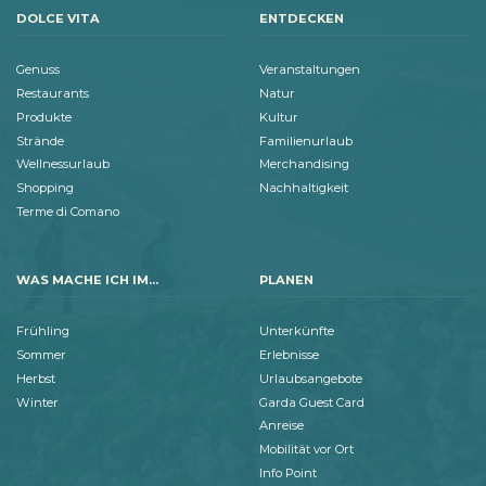
DOLCE VITA
ENTDECKEN
Genuss
Veranstaltungen
Restaurants
Natur
Produkte
Kultur
Strände
Familienurlaub
Wellnessurlaub
Merchandising
Shopping
Nachhaltigkeit
Terme di Comano
WAS MACHE ICH IM...
PLANEN
Frühling
Unterkünfte
Sommer
Erlebnisse
Herbst
Urlaubsangebote
Winter
Garda Guest Card
Anreise
Mobilität vor Ort
Info Point