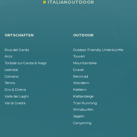
ITALIANOUTDOOR
ORTSCHAFTEN
OUTDOOR
Riva del Garda
Outdoor Friendly Unterkünfte
Arco
Touren
Torbole sul Garda & Nago
Mountainbike
Ledrotal
Gravel
Comano
Rennrad
Tenno
Wandern
Dro & Drena
Klettern
Valle dei Laghi
Klettersteige
Val di Gresta
Trail Running
Windsurfen
Segeln
Canyoning