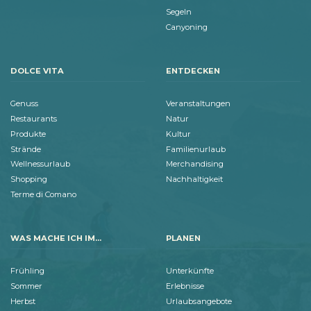
Segeln
Canyoning
DOLCE VITA
ENTDECKEN
Genuss
Veranstaltungen
Restaurants
Natur
Produkte
Kultur
Strände
Familienurlaub
Wellnessurlaub
Merchandising
Shopping
Nachhaltigkeit
Terme di Comano
WAS MACHE ICH IM...
PLANEN
Frühling
Unterkünfte
Sommer
Erlebnisse
Herbst
Urlaubsangebote