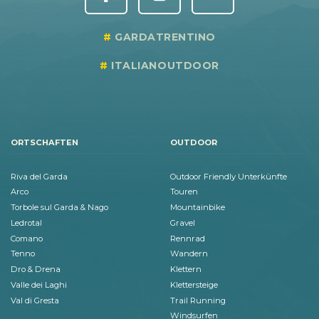
GARDATRENTINO
ITALIANOUTDOOR
ORTSCHAFTEN
OUTDOOR
Riva del Garda
Outdoor Friendly Unterkünfte
Arco
Touren
Torbole sul Garda & Nago
Mountainbike
Ledrotal
Gravel
Comano
Rennrad
Tenno
Wandern
Dro & Drena
Klettern
Valle dei Laghi
Klettersteige
Val di Gresta
Trail Running
Windsurfen