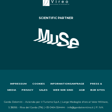
SCIENTIFIC PARTNER
IMPRESSUM
COOKIES
INFORMATIONSANFRAGE
PRESS &
MEDIA
PRIVACY
SALES
WER WIR SIND
AGB
B2B SITES
Garda Dolomiti – Azienda per il Turismo S.p.A. | Largo Medaglie d'oro al Valor Militare,
5 38066 - Riva del Garda (TN) | +39 0464 554444 - info@gardatrentino.it | P. IVA: