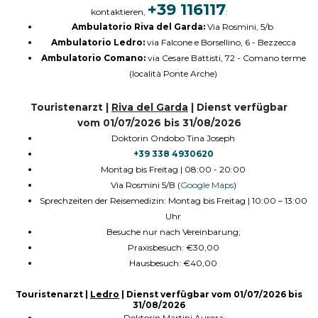
+39 116117
kontaktieren,
:
Ambulatorio Riva del Garda:
Via Rosmini, 5/b
Ambulatorio Ledro:
via Falcone e Borsellino, 6 - Bezzecca
Ambulatorio Comano:
via Cesare Battisti, 72 - Comano terme
(località Ponte Arche)
Touristenarzt
|
Riva del Garda
|
Dienst verfügbar
vom
01/07/2026 bis 31/08/2026
Doktorin Ondobo Tina Joseph
+39 338 4930620
Montag bis Freitag | 08:00 - 20:00
Via Rosmini 5/B (
Google Maps
)
Sprechzeiten der Reisemedizin: Montag bis Freitag | 10:00 – 13:00
Uhr
Besuche nur nach Vereinbarung;
Praxisbesuch: €30,00
Hausbesuch: €40,00
Touristenarzt
|
Ledro
|
Dienst verfügbar vom
01/07/2026 bis
31/08/2026
Doktorin Martini Aurora