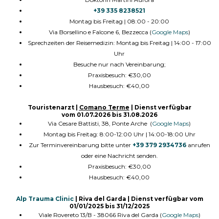
+39 335 8238521
Montag bis Freitag | 08:00 - 20:00
Via Borsellino e Falcone 6, Bezzecca (
Google Maps
)
Sprechzeiten der Reisemedizin: Montag bis Freitag | 14:00 - 17:00
Uhr
Besuche nur nach Vereinbarung;
Praxisbesuch: €30,00
Hausbesuch: €40,00
Touristenarzt
|
Comano Terme
|
Dienst verfügbar
vom
01.07.2026 bis 31.08.2026
Via Cesare Battisti, 38, Ponte Arche (
Google Maps
)
Montag bis Freitag: 8:00-12:00 Uhr | 14:00-18:00 Uhr
Zur Terminvereinbarung bitte unter
+39 379 2934736
anrufen
oder eine Nachricht senden.
Praxisbesuch: €30,00
Hausbesuch: €40,00
Alp Trauma Clinic
| Riva del Garda |
Dienst verfügbar vom
01/01/2025 bis 31/12/2025
Viale Rovereto 13/B - 38066 Riva del Garda (
Google Maps
)