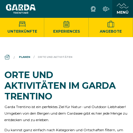
UNTERKÜNFTE
EXPERIENCES
ANGEBOTE
DS_BREADCRUMB.HOME
PLANEN
ORTE UND AKTIVITÄTEN
ORTE UND
AKTIVITÄTEN IM GARDA
TRENTINO
Garda Trentino ist ein perfektes Ziel für Natur- und Outdoor-Liebhaber!
Umgeben von den Bergen und dem Gardasee gibt es hier jede Menge zu
entdecken und zu erleben.
Du kannst ganz einfach nach Kategorien und Ortschaften filtern, um