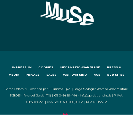
IMPRESSUM
COOKIES
INFORMATIONSANFRAGE
PRESS &
MEDIA
PRIVACY
SALES
WER WIR SIND
AGB
B2B SITES
Garda Dolomiti – Azienda per il Turismo S.p.A. | Largo Medaglie d'oro al Valor Militare,
5 38066 - Riva del Garda (TN) | +39 0464 554444 - info@gardatrentino.it | P. IVA:
01855030225 | Cap. Soc. € 600.000,00 I.V. | REA N. 182762