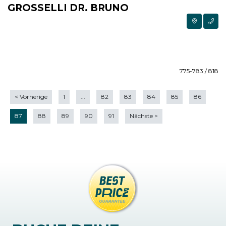
GROSSELLI DR. BRUNO
775-783 / 818
<
Vorherige
1
...
82
83
84
85
86
87
88
89
90
91
Nächste
>