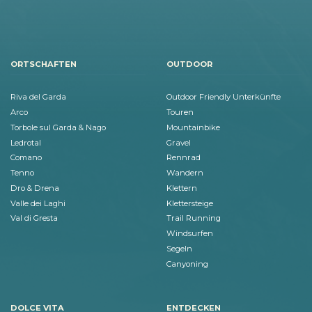
ORTSCHAFTEN
OUTDOOR
Riva del Garda
Outdoor Friendly Unterkünfte
Arco
Touren
Torbole sul Garda & Nago
Mountainbike
Ledrotal
Gravel
Comano
Rennrad
Tenno
Wandern
Dro & Drena
Klettern
Valle dei Laghi
Klettersteige
Val di Gresta
Trail Running
Windsurfen
Segeln
Canyoning
DOLCE VITA
ENTDECKEN