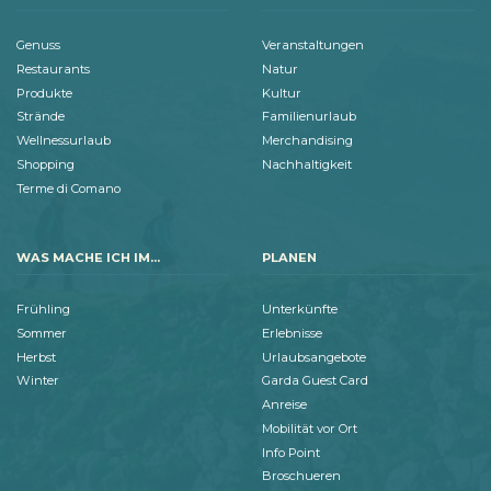
Genuss
Veranstaltungen
Restaurants
Natur
Produkte
Kultur
Strände
Familienurlaub
Wellnessurlaub
Merchandising
Shopping
Nachhaltigkeit
Terme di Comano
WAS MACHE ICH IM...
PLANEN
Frühling
Unterkünfte
Sommer
Erlebnisse
Herbst
Urlaubsangebote
Winter
Garda Guest Card
Anreise
Mobilität vor Ort
Info Point
Broschueren