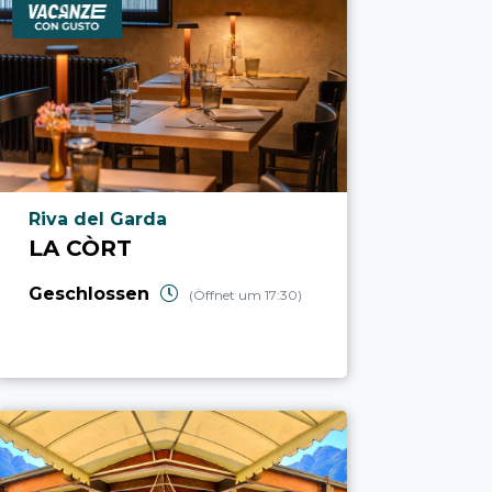
aria.poi_location_prefix
Riva del Garda
LA CÒRT
Geschlossen
(Öffnet um 17:30)