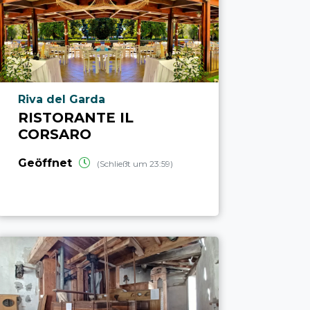
aria.poi_location_prefix
Riva del Garda
RISTORANTE IL
CORSARO
Geöffnet
(Schließt um 23:59)