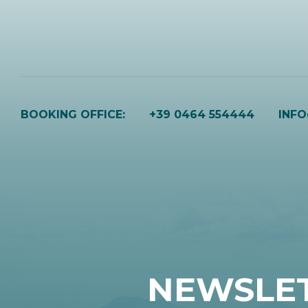
BOOKING OFFICE:
+39 0464 554444
INF
NEWSLE