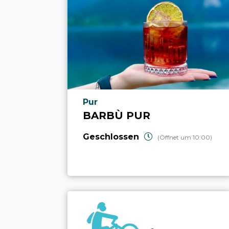
aria.poi_location_prefix
Pur
BARBÙ PUR
Geschlossen
(Öffnet um 10:00)