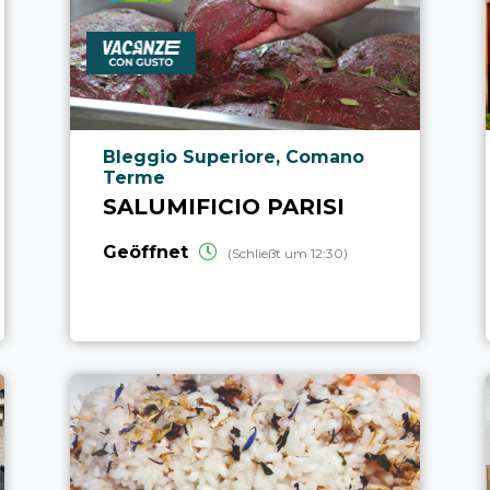
aria.poi_location_prefix
Bleggio Superiore, Comano
Terme
SALUMIFICIO PARISI
Geöffnet
(Schließt um 12:30)