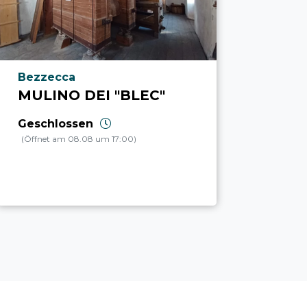
aria.poi_location_prefix
Bezzecca
MULINO DEI "BLEC"
Geschlossen
(Öffnet am 08.08 um 17:00)