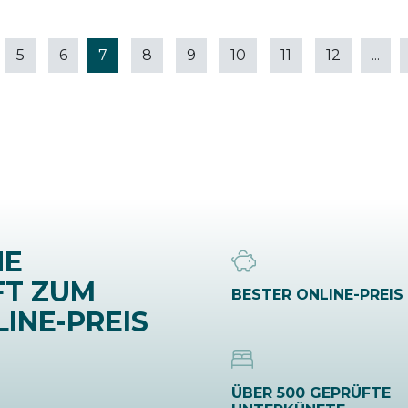
5
6
7
8
9
10
11
12
...
NE
FT ZUM
BESTER ONLINE-PREIS
INE-PREIS
ÜBER 500 GEPRÜFTE