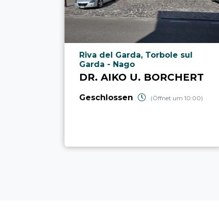
aria.poi_location_prefix
Riva del Garda, Torbole sul
Garda - Nago
DR. AIKO U. BORCHERT
Geschlossen
(Öffnet um 10:00)