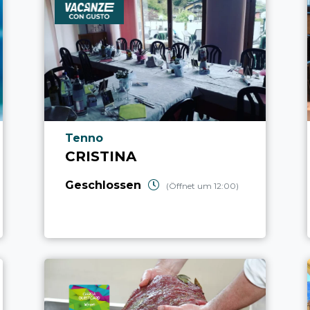
aria.poi_location_prefix
Tenno
CRISTINA
Geschlossen
(Öffnet um 12:00)