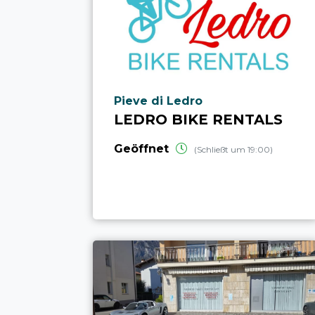
aria.poi_location_prefix
Pieve di Ledro
LEDRO BIKE RENTALS
Geöffnet
(Schließt um 19:00)