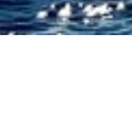
DS_BREADCRUMB.HOME
OUTDOOR
WASSERSPORT
REGATTEN
WASSER & EVENTS
Treffpunkt für Amateure und Profis
Bei den Optimist-World-Championships