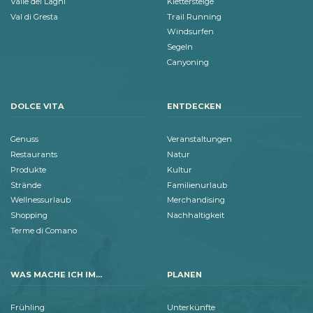
Valle dei Laghi
Klettersteige
Val di Gresta
Trail Running
Windsurfen
Segeln
Canyoning
DOLCE VITA
ENTDECKEN
Genuss
Veranstaltungen
Restaurants
Natur
Produkte
Kultur
Strände
Familienurlaub
Wellnessurlaub
Merchandising
Shopping
Nachhaltigkeit
Terme di Comano
WAS MACHE ICH IM...
PLANEN
Frühling
Unterkünfte