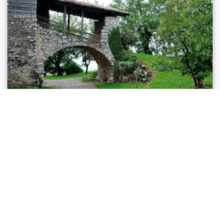
Comano
MONTE SAN MARTINO IM LOMASO (VON
LUNDO)
Strecke
5,8 km
Dauer
2 h 30 min
Höhenunterschied (+)
320 m
Höhenunterschied (-)
323 m