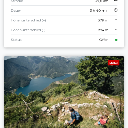
Strecke
39,6 km
Dauer
3 h 40 min
Höhenunterschied (+)
879 m
Höhenunterschied (-)
874 m
Status
Offen
Mittel