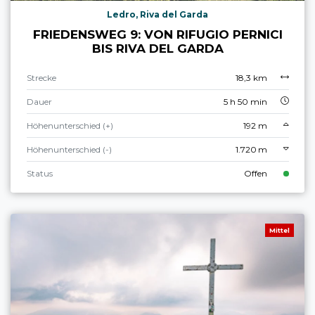
Ledro, Riva del Garda
FRIEDENSWEG 9: VON RIFUGIO PERNICI
BIS RIVA DEL GARDA
Strecke
18,3 km
Dauer
5 h 50 min
Höhenunterschied (+)
192 m
Höhenunterschied (-)
1.720 m
Status
Offen
Mittel