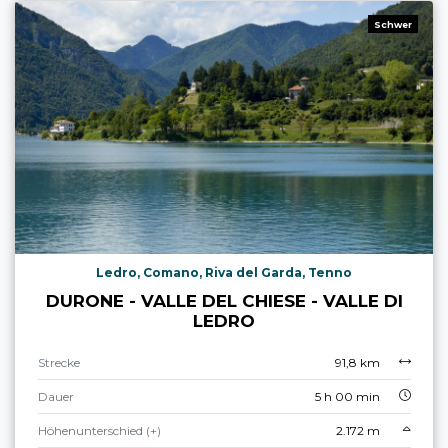
Schwer
Ledro, Comano, Riva del Garda, Tenno
DURONE - VALLE DEL CHIESE - VALLE DI
LEDRO
Strecke
91,8 km
Dauer
5 h 00 min
Höhenunterschied (+)
2.172 m