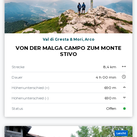
Val di Gresta & Mori, Arco
VON DER MALGA CAMPO ZUM MONTE
STIVO
Strecke
8,4 km
Dauer
4 h 00 min
Höhenunterschied (+)
690 m
Höhenunterschied (-)
690 m
Status
Offen
Leicht