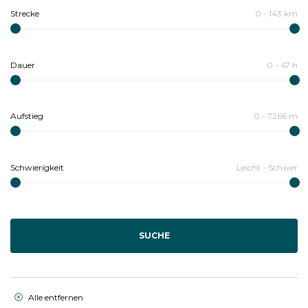
Strecke
0
-
143
km
Dauer
0
-
47
h
Aufstieg
0
-
7266
m
Schwierigkeit
Leicht
-
Schwer
SUCHE
Alle entfernen