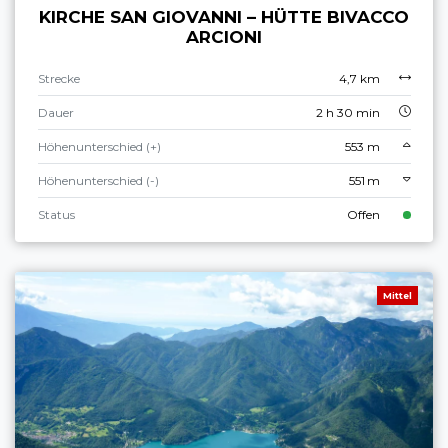
KIRCHE SAN GIOVANNI – HÜTTE BIVACCO
ARCIONI
Strecke
4,7 km
Dauer
2 h 30 min
Höhenunterschied (+)
553 m
Höhenunterschied (-)
551 m
Status
Offen
Mittel