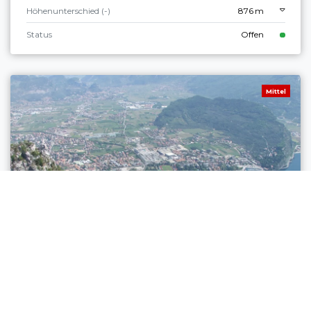
Höhenunterschied (-)
876 m
Status
Offen
Mittel
Ledro
CIMA ROCCA