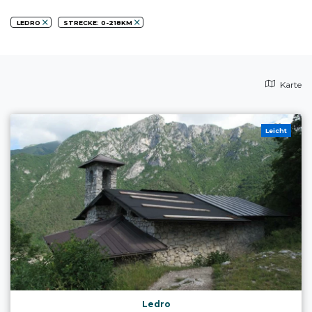
LEDRO
STRECKE: 0-218KM
Karte
Leicht
Ledro