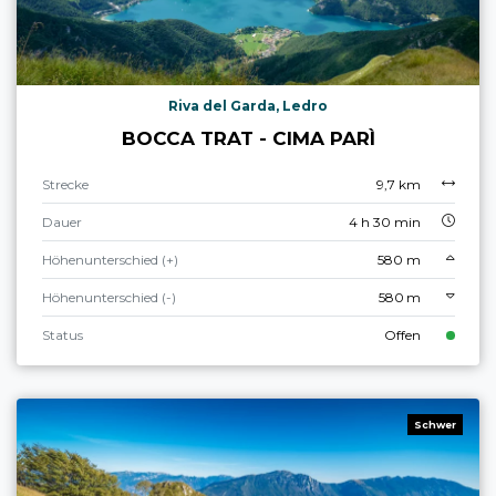
Riva del Garda, Ledro
BOCCA TRAT - CIMA PARÌ
Strecke
9,7 km
Dauer
4 h 30 min
Höhenunterschied (+)
580 m
Höhenunterschied (-)
580 m
Status
Offen
Schwer