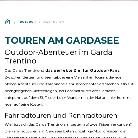
DS_BREADCRUMB.HOME
OUTDOOR
ALLE TOUREN
TOUREN AM GARDASEE
Outdoor-Abenteuer im Garda
Trentino
Das Garda Trentino ist
das perfekte Ziel für Outdoor-Fans
.
Zwischen Bergen und Seen gibt es eine Vielzahl an Touren, die jede
Menge Abenteuer und italienische Genussmomente versprechen. Ob auf
hochgelegenen Klettersteigen, bei Fahrradtouren am Gardasee,
entspannt auf dem SUP oder beim Wandern in der Natur – hier kommt
jeder auf seine Kosten.
Fahrradtouren und Rennradtouren
Wie lässt sich das Garda Trentino am besten auf zwei Rädern erkunden?
Die Fahrradtouren am Gardasee bieten unzählige Möglichkeiten, die
Landschaft zu genießen. Egal ob Rennrad, Mountainbike oder E-Bike –