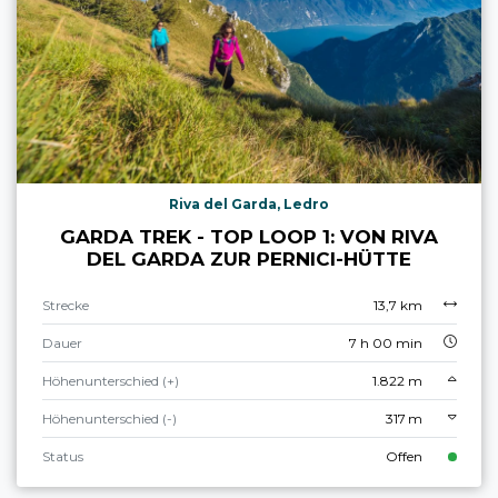
Riva del Garda, Ledro
GARDA TREK - TOP LOOP 1: VON RIVA
DEL GARDA ZUR PERNICI-HÜTTE
Strecke
13,7 km
Dauer
7 h 00 min
Höhenunterschied (+)
1.822 m
Höhenunterschied (-)
317 m
Status
Offen