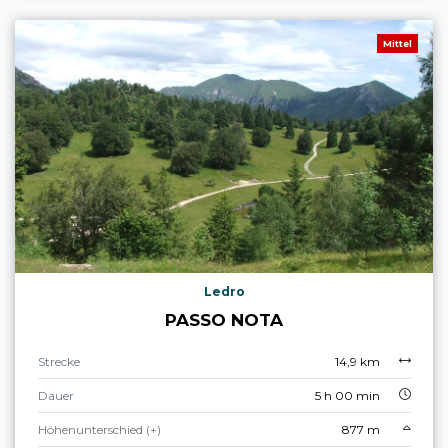
Mittel
Ledro
PASSO NOTA
Strecke
14,9 km
Dauer
5 h 00 min
Höhenunterschied (+)
877 m