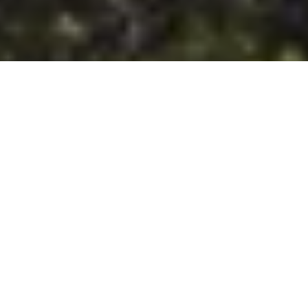
DS_BREADCRUMB.HOME
ORTSCHAFTEN
RIVA DEL GARDA
TOUREN
TOUREN IN RIVA DEL GARDA AM
GARDASEE
Im Gebiet rund um Riva del Garda gibt es zahlreiche Routen
und Strecken für Outdoor-Fans, aber auch für diejenigen, die
einfach nur im Grünen spazieren und die Schönheit der
Landschaft genießen möchten. Spaziergänge am Seeufer,
Trekking in den Bergen ringsherum, Klettersteige und sogar
Möglichkeiten zum Stand-Up-Paddling (SUP): Du musst nur