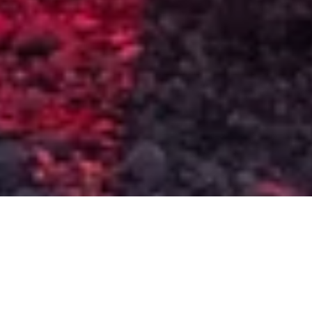
DS_BREADCRUMB.HOME
TREKKING
ZEIT ZUM UNTERTAUCHEN
Hüpf ins Urlaubsglück!