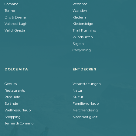
Comano
Rennrad
Tenno
Wandern
Dro & Drena
Klettern
Valle dei Laghi
Klettersteige
Val di Gresta
Trail Running
Windsurfen
Segeln
Canyoning
DOLCE VITA
ENTDECKEN
Genuss
Veranstaltungen
Restaurants
Natur
Produkte
Kultur
Strände
Familienurlaub
Wellnessurlaub
Merchandising
Shopping
Nachhaltigkeit
Terme di Comano