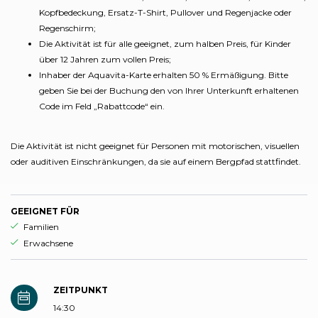
Kopfbedeckung, Ersatz-T-Shirt, Pullover und Regenjacke oder
Regenschirm;
Die Aktivität ist für alle geeignet, zum halben Preis, für Kinder
über 12 Jahren zum vollen Preis;
Inhaber der Aquavita-Karte erhalten 50 % Ermäßigung. Bitte
geben Sie bei der Buchung den von Ihrer Unterkunft erhaltenen
Code im Feld „Rabattcode“ ein.
Die Aktivität ist nicht geeignet für Personen mit motorischen, visuellen
oder auditiven Einschränkungen, da sie auf einem Bergpfad stattfindet.
GEEIGNET FÜR
aria.ds_experience.suitable_for_prefix
Familien
aria.ds_experience.suitable_for_prefix
Erwachsene
ZEITPUNKT
14:30