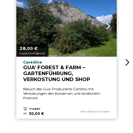
28,
€
1
aria.price_from_prefix
ari
00
Guest Card Spezial
Gu
aria.experience_location_prefix
Cavedine
GUA' FOREST & FARM –
GARTENFÜHRUNG,
VERKOSTUNG UND SHOP
Besuch des Gua' Produzierte Gartens mit
Verkostungen den Konserven und ländlichem
Picknick.
TICKET
aria.experience_category_prefix
Aktivitäten im Freien
30,00 €
ab