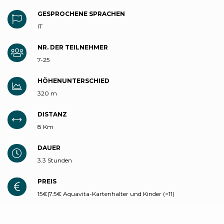
GESPROCHENE SPRACHEN
IT
NR. DER TEILNEHMER
7-25
HÖHENUNTERSCHIED
320 m
DISTANZ
8 Km
DAUER
3.3 Stunden
PREIS
15€|7.5€ Aquavita-Kartenhalter und Kinder (<11)