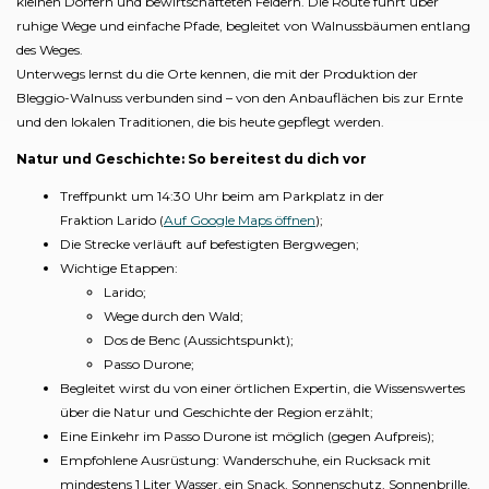
kleinen Dörfern und bewirtschafteten Feldern. Die Route führt über
ruhige Wege und einfache Pfade, begleitet von Walnussbäumen entlang
des Weges.
Unterwegs lernst du die Orte kennen, die mit der Produktion der
Bleggio-Walnuss verbunden sind – von den Anbauflächen bis zur Ernte
und den lokalen Traditionen, die bis heute gepflegt werden.
Natur und Geschichte: So bereitest du dich vor
Treffpunkt um 14:30 Uhr beim am Parkplatz in der
Fraktion Larido (
Auf Google Maps öffnen
);
Die Strecke verläuft auf befestigten Bergwegen;
Wichtige Etappen:
Larido;
Wege durch den Wald;
Dos de Benc (Aussichtspunkt);
Passo Durone;
Begleitet wirst du von einer örtlichen Expertin, die Wissenswertes
über die Natur und Geschichte der Region erzählt;
Eine Einkehr im Passo Durone ist möglich (gegen Aufpreis);
Empfohlene Ausrüstung: Wanderschuhe, ein Rucksack mit
mindestens 1 Liter Wasser, ein Snack, Sonnenschutz, Sonnenbrille,