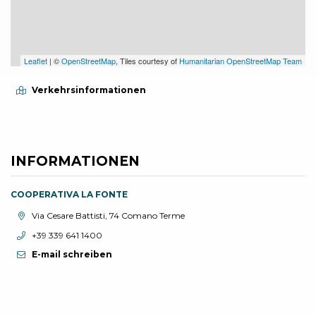
Leaflet
| ©
OpenStreetMap
, Tiles courtesy of
Humanitarian OpenStreetMap Team
Verkehrsinformationen
INFORMATIONEN
COOPERATIVA LA FONTE
aria.location:
Via Cesare Battisti, 74 Comano Terme
aria.phone:
+39 339 641 1400
E-mail schreiben