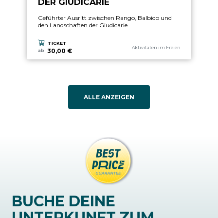
DER GIUDICARIE
Geführter Ausritt zwischen Rango, Balbido und
den Landschaften der Giudicarie
TICKET
aria.experience_category_prefix
Aktivitäten im Freien
30,00 €
ab
ALLE ANZEIGEN
BUCHE DEINE
UNTERKUNFT ZUM