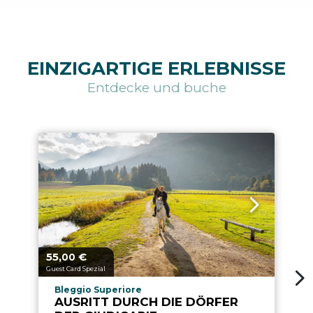
EINZIGARTIGE ERLEBNISSE
Entdecke und buche
55,
€
aria.price_from_prefix
00
Guest Card Spezial
aria.experience_location_prefix
Bleggio Superiore
AUSRITT DURCH DIE DÖRFER