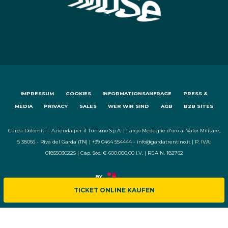
IMPRESSUM
COOKIES
INFORMATIONSANFRAGE
PRESS &
MEDIA
PRIVACY
SALES
WER WIR SIND
AGB
B2B SITES
Garda Dolomiti – Azienda per il Turismo S.p.A. | Largo Medaglie d'oro al Valor Militare,
5 38066 - Riva del Garda (TN) | +39 0464 554444 - info@gardatrentino.it | P. IVA:
01855030225 | Cap. Soc. € 600.000,00 I.V. | REA N. 182762
TICKET ONLINE KAUFEN