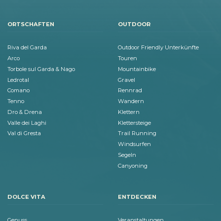
ORTSCHAFTEN
OUTDOOR
Riva del Garda
Outdoor Friendly Unterkünfte
Arco
Touren
Torbole sul Garda & Nago
Mountainbike
Ledrotal
Gravel
Comano
Rennrad
Tenno
Wandern
Dro & Drena
Klettern
Valle dei Laghi
Klettersteige
Val di Gresta
Trail Running
Windsurfen
Segeln
Canyoning
DOLCE VITA
ENTDECKEN
Genuss
Veranstaltungen