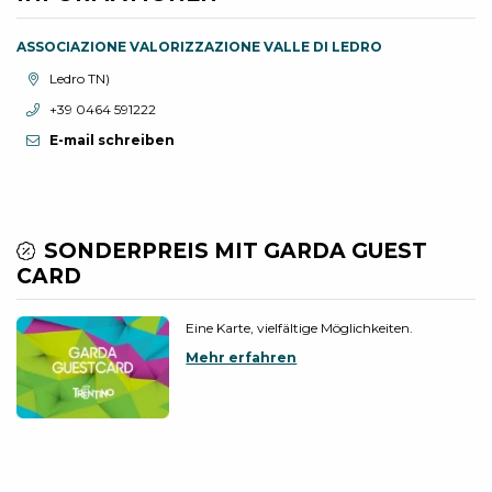
ASSOCIAZIONE VALORIZZAZIONE VALLE DI LEDRO
aria.location:
Ledro TN)
aria.phone:
+39 0464 591222
E-mail schreiben
SONDERPREIS MIT GARDA GUEST
CARD
Eine Karte, vielfältige Möglichkeiten.
Mehr erfahren