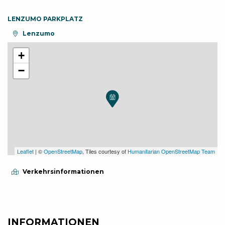
LENZUMO PARKPLATZ
aria.location:
Lenzumo
+
−
Leaflet
| ©
OpenStreetMap
, Tiles courtesy of
Humanitarian OpenStreetMap Team
Verkehrsinformationen
INFORMATIONEN