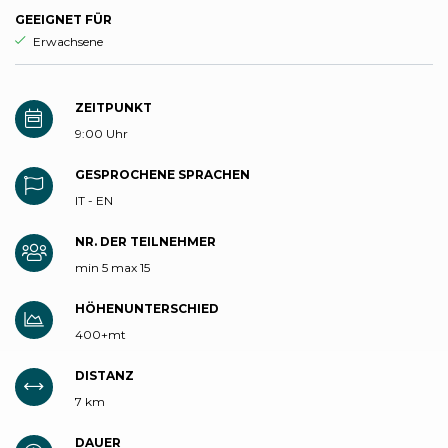
GEEIGNET FÜR
aria.ds_experience.suitable_for_prefix
Erwachsene
ZEITPUNKT
9:00 Uhr
GESPROCHENE SPRACHEN
IT - EN
NR. DER TEILNEHMER
min 5 max 15
HÖHENUNTERSCHIED
400+mt
DISTANZ
7 km
DAUER