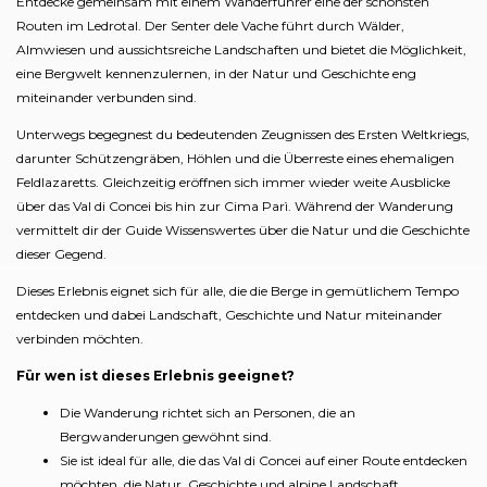
Entdecke gemeinsam mit einem Wanderführer eine der schönsten
Routen im Ledrotal. Der Senter dele Vache führt durch Wälder,
Almwiesen und aussichtsreiche Landschaften und bietet die Möglichkeit,
eine Bergwelt kennenzulernen, in der Natur und Geschichte eng
miteinander verbunden sind.
Unterwegs begegnest du bedeutenden Zeugnissen des Ersten Weltkriegs,
darunter Schützengräben, Höhlen und die Überreste eines ehemaligen
Feldlazaretts. Gleichzeitig eröffnen sich immer wieder weite Ausblicke
über das Val di Concei bis hin zur Cima Parì. Während der Wanderung
vermittelt dir der Guide Wissenswertes über die Natur und die Geschichte
dieser Gegend.
Dieses Erlebnis eignet sich für alle, die die Berge in gemütlichem Tempo
entdecken und dabei Landschaft, Geschichte und Natur miteinander
verbinden möchten.
Für wen ist dieses Erlebnis geeignet?
Die Wanderung richtet sich an Personen, die an
Bergwanderungen gewöhnt sind.
Sie ist ideal für alle, die das Val di Concei auf einer Route entdecken
möchten, die Natur, Geschichte und alpine Landschaft