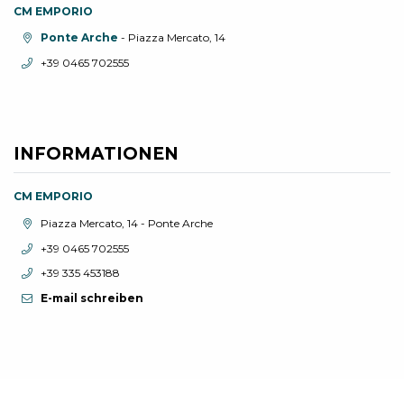
CM EMPORIO
aria.location:
Ponte Arche
- Piazza Mercato, 14
aria.phone:
+39 0465 702555
INFORMATIONEN
CM EMPORIO
aria.location:
Piazza Mercato, 14 - Ponte Arche
aria.phone:
+39 0465 702555
aria.phone:
+39 335 453188
E-mail schreiben