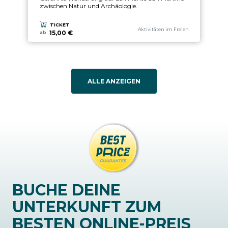
zwischen Natur und Archäologie.
TICKET
aria.experience_category_prefix
Aktivitäten im Freien
15,00 €
ab
ALLE ANZEIGEN
BUCHE DEINE
UNTERKUNFT ZUM
BESTEN ONLINE-PREIS