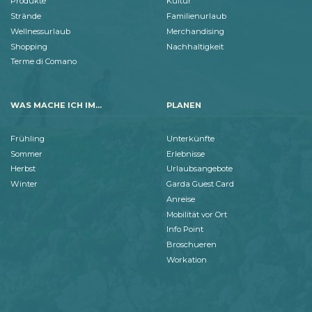
Produkte
Kultur
Strände
Familienurlaub
Wellnessurlaub
Merchandising
Shopping
Nachhaltigkeit
Terme di Comano
WAS MACHE ICH IM...
PLANEN
Frühling
Unterkünfte
Sommer
Erlebnisse
Herbst
Urlaubsangebote
Winter
Garda Guest Card
Anreise
Mobilität vor Ort
Info Point
Broschueren
Workation