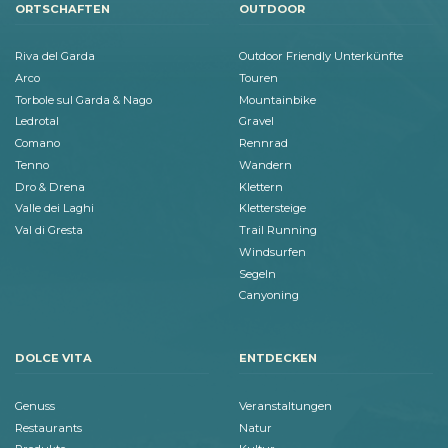
ORTSCHAFTEN
OUTDOOR
Riva del Garda
Outdoor Friendly Unterkünfte
Arco
Touren
Torbole sul Garda & Nago
Mountainbike
Ledrotal
Gravel
Comano
Rennrad
Tenno
Wandern
Dro & Drena
Klettern
Valle dei Laghi
Klettersteige
Val di Gresta
Trail Running
Windsurfen
Segeln
Canyoning
DOLCE VITA
ENTDECKEN
Genuss
Veranstaltungen
Restaurants
Natur