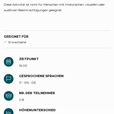
Diese Aktivität ist nicht für Menschen mit motorischen, visuellen oder
auditiven Beeinträchtigungen geeignet.
GEEIGNET FÜR
aria.ds_experience.suitable_for_prefix
Erwachsene
ZEITPUNKT
16.00
GESPROCHENE SPRACHEN
IT - EN - DE
NR. DER TEILNEHMER
2-8
HÖHENUNTERSCHIED