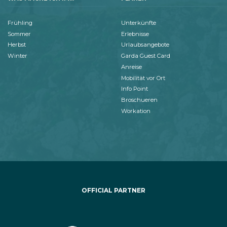
Frühling
Unterkünfte
Sommer
Erlebnisse
Herbst
Urlaubsangebote
Winter
Garda Guest Card
Anreise
Mobilität vor Ort
Info Point
Broschueren
Workation
OFFICIAL PARTNER