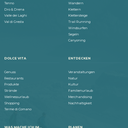
Tenno
Wandern
Dro & Drena
Klettern
Valle dei Laghi
Klettersteige
Val di Gresta
Trail Running
Windsurfen
Segeln
Canyoning
DOLCE VITA
ENTDECKEN
Genuss
Veranstaltungen
Restaurants
Natur
Produkte
Kultur
Strände
Familienurlaub
Wellnessurlaub
Merchandising
Shopping
Nachhaltigkeit
Terme di Comano
WAS MACHE ICH IM...
PLANEN