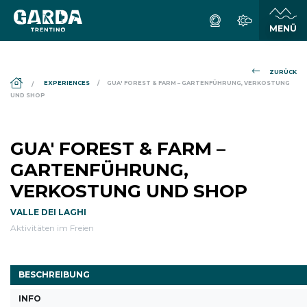
ZURÜCK
DS_BREADCRUMB.HOME
EXPERIENCES
GUA' FOREST & FARM – GARTENFÜHRUNG, VERKOSTUNG
UND SHOP
GUA' FOREST & FARM –
GARTENFÜHRUNG,
VERKOSTUNG UND SHOP
VALLE DEI LAGHI
Aktivitäten im Freien
BESCHREIBUNG
INFO