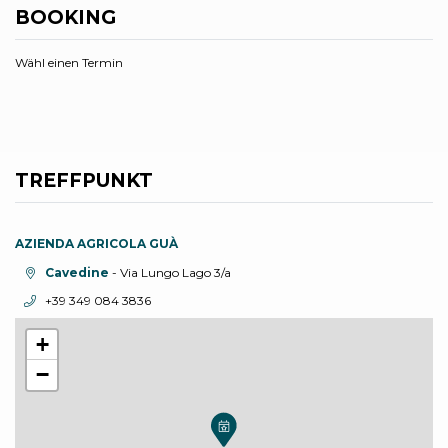
BOOKING
Wähl einen Termin
TREFFPUNKT
AZIENDA AGRICOLA GUÀ
aria.location:
Cavedine
- Via Lungo Lago 3/a
aria.phone:
+39 349 084 3836
+
−