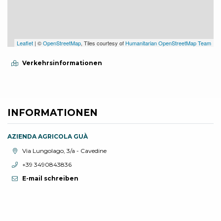
Leaflet
| ©
OpenStreetMap
, Tiles courtesy of
Humanitarian OpenStreetMap Team
Verkehrsinformationen
INFORMATIONEN
AZIENDA AGRICOLA GUÀ
aria.location:
Via Lungolago, 3/a - Cavedine
aria.phone:
+39 3490843836
E-mail schreiben