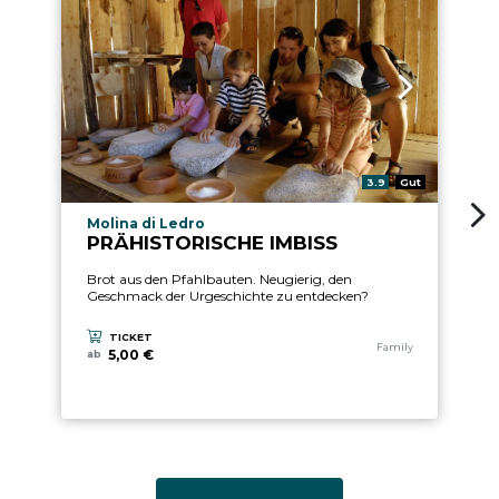
aria.rating_prefix:
3.9
Gut
aria.experience_location_prefix
Molina di Ledro
PRÄHISTORISCHE IMBISS
Brot aus den Pfahlbauten. Neugierig, den
Geschmack der Urgeschichte zu entdecken?
TICKET
aria.experience_category
Family
5,00 €
ab