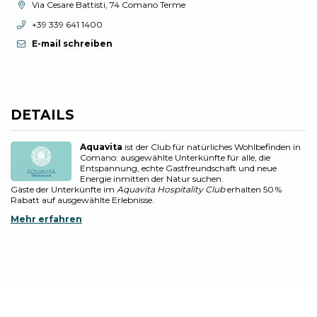
aria.location:
Via Cesare Battisti, 74 Comano Terme
aria.phone:
+39 339 641 1400
E-mail schreiben
DETAILS
Aquavita
ist der Club für natürliches Wohlbefinden in
Comano: ausgewählte Unterkünfte für alle, die
Entspannung, echte Gastfreundschaft und neue
Energie inmitten der Natur suchen.
Gäste der Unterkünfte im
Aquavita Hospitality Club
erhalten 50 %
Rabatt auf ausgewählte Erlebnisse.
Mehr erfahren