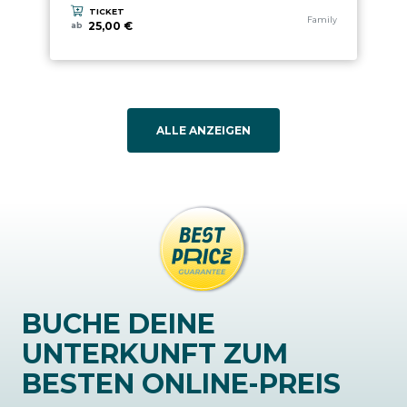
TICKET
aria.experience_category
Family
25,00 €
ab
ALLE ANZEIGEN
BUCHE DEINE
UNTERKUNFT ZUM
BESTEN ONLINE-PREIS