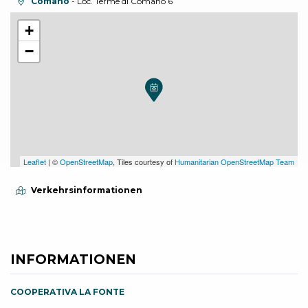
aria.location:
Comano
- Loc. Terme di Comano 6
+
−
Leaflet
| ©
OpenStreetMap
, Tiles courtesy of
Humanitarian OpenStreetMap Team
Verkehrsinformationen
INFORMATIONEN
COOPERATIVA LA FONTE