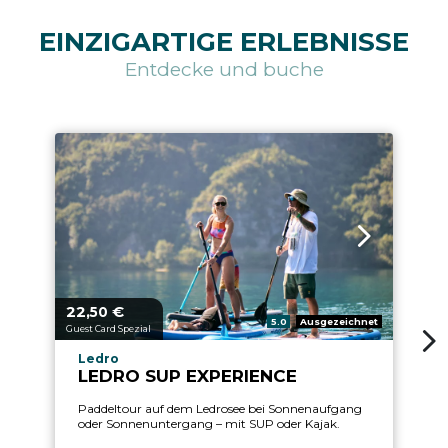
EINZIGARTIGE ERLEBNISSE
Entdecke und buche
22,
€
2
aria.price_from_prefix
ari
50
aria.rating_prefix:
5.0
Ausgezeichnet
Guest Card Spezial
Gu
aria.experience_location_prefix
Ledro
LEDRO SUP EXPERIENCE
Paddeltour auf dem Ledrosee bei Sonnenaufgang
oder Sonnenuntergang – mit SUP oder Kajak.