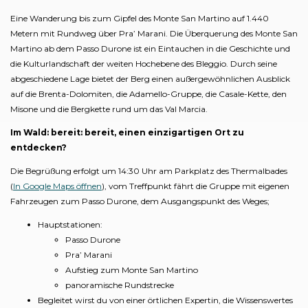
Eine Wanderung bis zum Gipfel des Monte San Martino auf 1.440
Metern mit Rundweg über Pra’ Marani. Die Überquerung des Monte San
Martino ab dem Passo Durone ist ein Eintauchen in die Geschichte und
die Kulturlandschaft der weiten Hochebene des Bleggio. Durch seine
abgeschiedene Lage bietet der Berg einen außergewöhnlichen Ausblick
auf die Brenta-Dolomiten, die Adamello-Gruppe, die Casale-Kette, den
Misone und die Bergkette rund um das Val Marcia.
Im Wald: bereit: bereit, einen einzigartigen Ort zu
entdecken?
Die Begrüßung erfolgt um 14:30 Uhr am Parkplatz des Thermalbades
(
In Google Maps öffnen
), vom Treffpunkt fährt die Gruppe mit eigenen
Fahrzeugen zum Passo Durone, dem Ausgangspunkt des Weges;
Hauptstationen:
Passo Durone
Pra’ Marani
Aufstieg zum Monte San Martino
panoramische Rundstrecke
Begleitet wirst du von einer örtlichen Expertin, die Wissenswertes