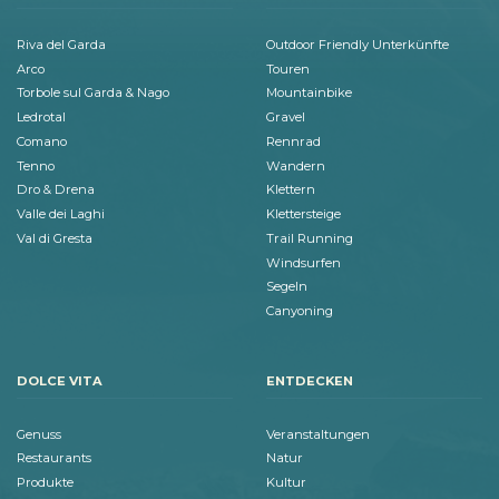
Riva del Garda
Outdoor Friendly Unterkünfte
Arco
Touren
Torbole sul Garda & Nago
Mountainbike
Ledrotal
Gravel
Comano
Rennrad
Tenno
Wandern
Dro & Drena
Klettern
Valle dei Laghi
Klettersteige
Val di Gresta
Trail Running
Windsurfen
Segeln
Canyoning
DOLCE VITA
ENTDECKEN
Genuss
Veranstaltungen
Restaurants
Natur
Produkte
Kultur