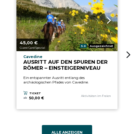
45,
€
2
aria.price_from_prefix
ari
00
aria.rating_prefix:
5.0
Ausgezeichnet
Guest Card Spezial
Gu
aria.experience_location_prefix
Cavedine
AUSRITT AUF DEN SPUREN DER
RÖMER – EINSTEIGERNIVEAU
Ein entspannter Ausritt entlang des
archäologischen Pfades von Cavedine.
TICKET
aria.experience_category_prefix
Aktivitäten im Freien
50,00 €
ab
ALLE ANZEIGEN