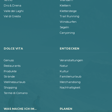
Tenno
Wandern
Dro & Drena
Klettern
Valle dei Laghi
Klettersteige
Val di Gresta
Trail Running
Windsurfen
Segeln
Canyoning
DOLCE VITA
ENTDECKEN
Genuss
Veranstaltungen
Restaurants
Natur
Produkte
Kultur
Strände
Familienurlaub
Wellnessurlaub
Merchandising
Shopping
Nachhaltigkeit
Terme di Comano
WAS MACHE ICH IM...
PLANEN