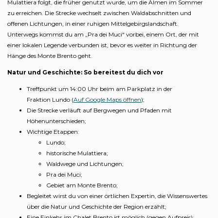
Mulattiera folgt, die früher genutzt wurde, um die Almen im Sommer
zu erreichen. Die Strecke wechselt zwischen Waldabschnitten und
offenen Lichtungen, in einer ruhigen Mittelgebirgslandschaft.
Unterwegs kommst du am „Pra dei Muci“ vorbei, einem Ort, der mit
einer lokalen Legende verbunden ist, bevor es weiter in Richtung der
Hänge des Monte Brento geht.
Natur und Geschichte: So bereitest du dich vor
Treffpunkt um 14:00 Uhr beim am Parkplatz in der
Fraktion Lundo (
Auf Google Maps öffnen
);
Die Strecke verläuft auf Bergwegen und Pfaden mit
Höhenunterschieden;
Wichtige Etappen:
Lundo;
historische Mulattiera;
Waldwege und Lichtungen;
Pra dei Muci;
Gebiet am Monte Brento;
Begleitet wirst du von einer örtlichen Expertin, die Wissenswertes
über die Natur und Geschichte der Region erzählt;
Eine Einkehr im Chalet Brento ist möglich (gegen Aufpreis);