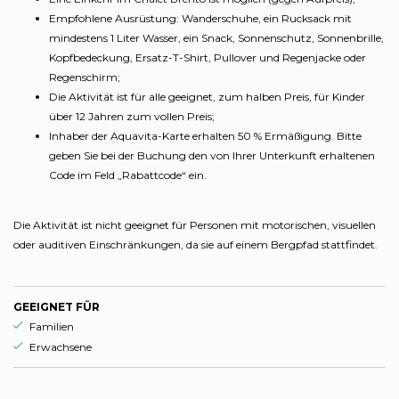
Empfohlene Ausrüstung: Wanderschuhe, ein Rucksack mit
mindestens 1 Liter Wasser, ein Snack, Sonnenschutz, Sonnenbrille,
Kopfbedeckung, Ersatz-T-Shirt, Pullover und Regenjacke oder
Regenschirm;
Die Aktivität ist für alle geeignet, zum halben Preis, für Kinder
über 12 Jahren zum vollen Preis;
Inhaber der Aquavita-Karte erhalten 50 % Ermäßigung. Bitte
geben Sie bei der Buchung den von Ihrer Unterkunft erhaltenen
Code im Feld „Rabattcode“ ein.
Die Aktivität ist nicht geeignet für Personen mit motorischen, visuellen
oder auditiven Einschränkungen, da sie auf einem Bergpfad stattfindet.
GEEIGNET FÜR
aria.ds_experience.suitable_for_prefix
Familien
aria.ds_experience.suitable_for_prefix
Erwachsene