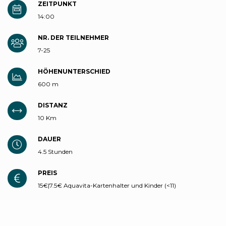
ZEITPUNKT
14:00
NR. DER TEILNEHMER
7-25
HÖHENUNTERSCHIED
600 m
DISTANZ
10 Km
DAUER
4.5 Stunden
PREIS
15€|7.5€ Aquavita-Kartenhalter und Kinder (<11)