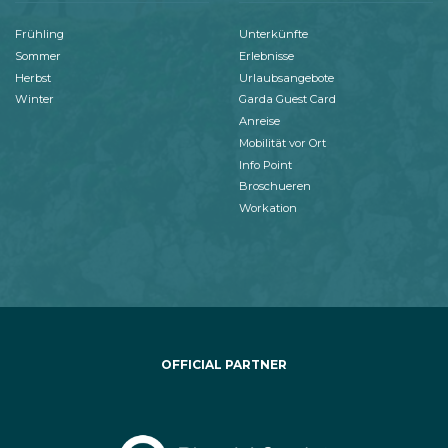
Frühling
Unterkünfte
Sommer
Erlebnisse
Herbst
Urlaubsangebote
Winter
Garda Guest Card
Anreise
Mobilität vor Ort
Info Point
Broschueren
Workation
OFFICIAL PARTNER