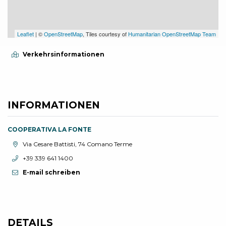
Leaflet
| ©
OpenStreetMap
, Tiles courtesy of
Humanitarian OpenStreetMap Team
Verkehrsinformationen
INFORMATIONEN
COOPERATIVA LA FONTE
aria.location:
Via Cesare Battisti, 74 Comano Terme
aria.phone:
+39 339 641 1400
E-mail schreiben
DETAILS