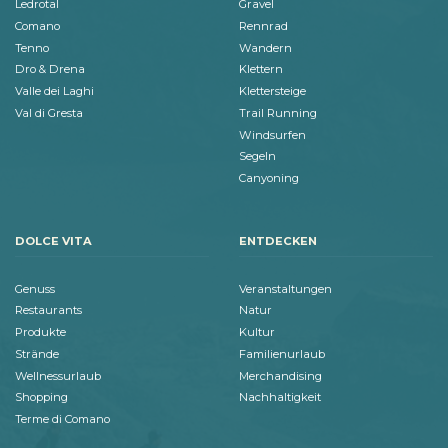
Ledrotal
Gravel
Comano
Rennrad
Tenno
Wandern
Dro & Drena
Klettern
Valle dei Laghi
Klettersteige
Val di Gresta
Trail Running
Windsurfen
Segeln
Canyoning
DOLCE VITA
ENTDECKEN
Genuss
Veranstaltungen
Restaurants
Natur
Produkte
Kultur
Strände
Familienurlaub
Wellnessurlaub
Merchandising
Shopping
Nachhaltigkeit
Terme di Comano