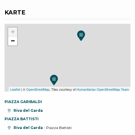
KARTE
+
−
Leaflet
| ©
OpenStreetMap
, Tiles courtesy of
Humanitarian OpenStreetMap Team
PIAZZA GARIBALDI
aria.location:
Riva del Garda
PIAZZA BATTISTI
aria.location:
Riva del Garda
- Piazza Battisti