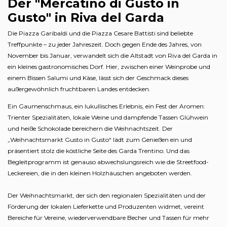
Der "Mercatino di Gusto in
Gusto" in Riva del Garda
Die Piazza Garibaldi und die Piazza Cesare Battisti sind beliebte
Treffpunkte – zu jeder Jahreszeit. Doch gegen Ende des Jahres, von
November bis Januar, verwandelt sich die Altstadt von Riva del Garda in
ein kleines gastronomisches Dorf. Hier, zwischen einer Weinprobe und
einem Bissen Salumi und Käse, lässt sich der Geschmack dieses
außergewöhnlich fruchtbaren Landes entdecken.
Ein Gaumenschmaus, ein lukullisches Erlebnis, ein Fest der Aromen:
Trienter Spezialitäten, lokale Weine und dampfende Tassen Glühwein
und heiße Schokolade bereichern die Weihnachtszeit. Der
„Weihnachtsmarkt Gusto in Gusto“ lädt zum Genießen ein und
präsentiert stolz die köstliche Seite des Garda Trentino. Und das
Begleitprogramm ist genauso abwechslungsreich wie die Streetfood-
Leckereien, die in den kleinen Holzhäuschen angeboten werden.
Der Weihnachtsmarkt, der sich den regionalen Spezialitäten und der
Förderung der lokalen Lieferkette und Produzenten widmet, vereint
Bereiche für Vereine, wiederverwendbare Becher und Tassen für mehr