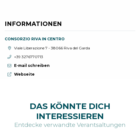
INFORMATIONEN
CONSORZIO RIVA IN CENTRO
aria.location:
Viale Liberazione 7 - 38066 Riva del Garda
aria.phone:
+39 3276770713
E-mail schreiben
aria.website:
Webseite
DAS KÖNNTE DICH
INTERESSIEREN
Entdecke verwandte Verantsaltungen