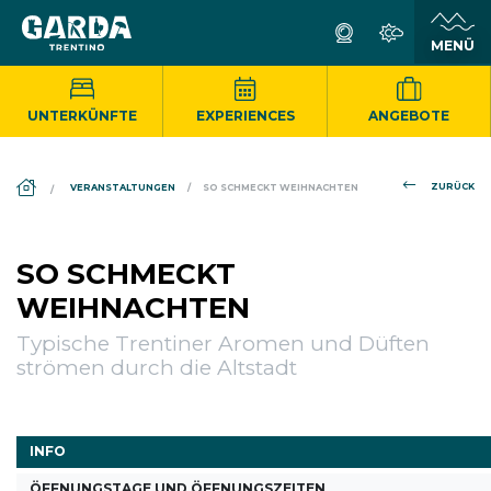
UNTERKÜNFTE
EXPERIENCES
ANGEBOTE
DS_BREADCRUMB.HOME
ZURÜCK
VERANSTALTUNGEN
SO SCHMECKT WEIHNACHTEN
SO SCHMECKT
WEIHNACHTEN
Typische Trentiner Aromen und Düften
strömen durch die Altstadt
INFO
ÖFFNUNGSTAGE UND ÖFFNUNGSZEITEN