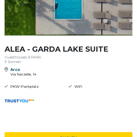
ALEA - GARDA LAKE SUITE
Guesthouses & FeWo
3 Sonnen
Arco
Via Narzelle, 14
PKW-Parkplatz
WiFi