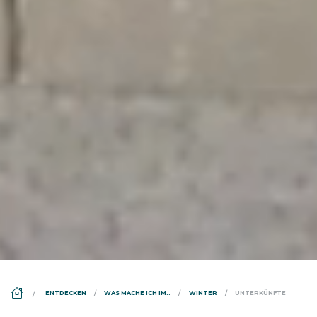
DS_BREADCRUMB.HOME
ENTDECKEN
WAS MACHE ICH IM..
WINTER
UNTERKÜNFTE