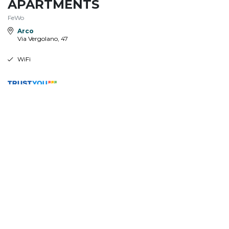
APARTMENTS
FeWo
Arco
Via Vergolano, 47
WiFi
BUCHEN