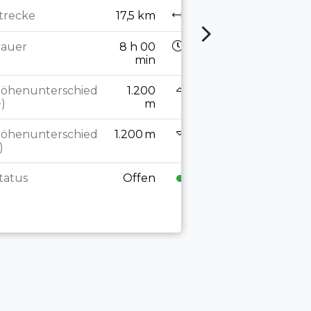
Strecke
trecke
17,5 km
Dauer
auer
8 h 00
min
Höhenuntersch
öhenunterschied
1.200
(+)
+)
m
Höhenuntersch
öhenunterschied
1.200 m
(-)
)
Status
tatus
Offen