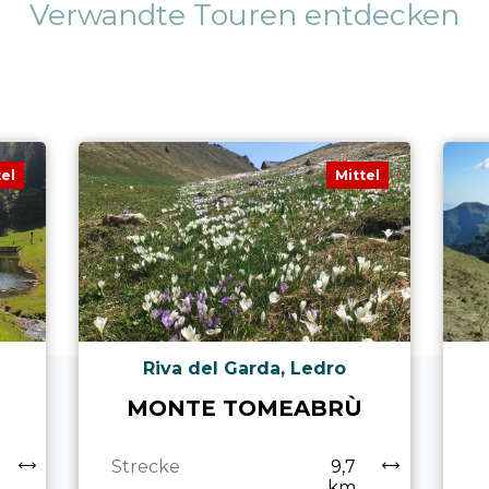
Verwandte Touren entdecken
tel
Mittel
Riva del Garda, Ledro
MONTE TOMEABRÙ
Strecke
9,7
km