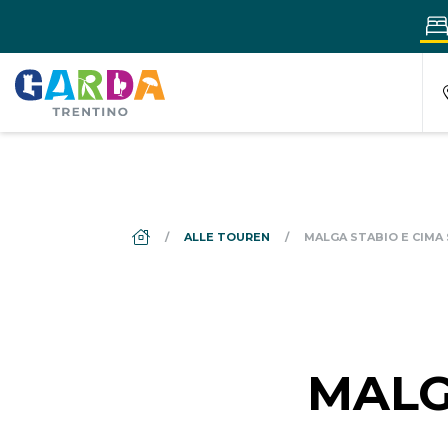
DS_BREADCRUMB.HOME
ALLE TOUREN
MALGA STABIO E CIMA
MALG