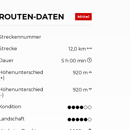
ROUTEN-DATEN
Mittel
Streckennummer
Strecke
12,0 km
Dauer
5 h 00 min
Höhenunterschied
920 m
(+)
Höhenunterschied
920 m
(-)
Kondition
Landschaft