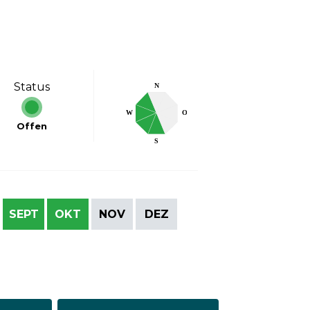
Status
N
W
O
Offen
S
SEPT
OKT
NOV
DEZ