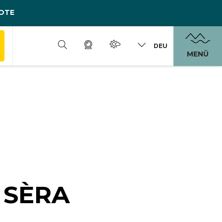
OTE
DEU
MENÜ
 SÈRA