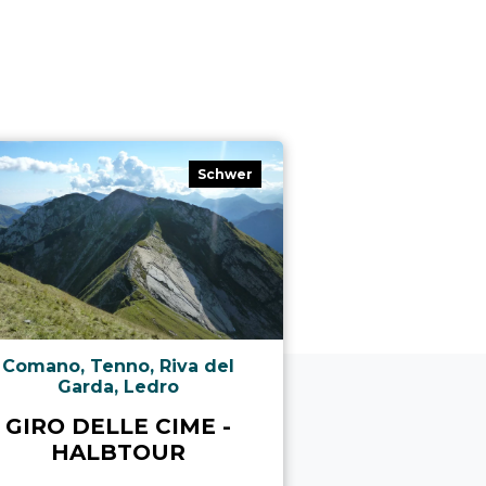
Schwer
Comano, Tenno, Riva del
Val di Gre
Garda, Ledro
ANELLO 
GIRO DELLE CIME -
ALTA R
HALBTOUR