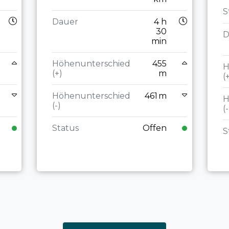
S
Dauer
4 h
30
D
min
Höhenunterschied
455
H
(+)
m
(
Höhenunterschied
461 m
H
(-)
(-
Status
Offen
S