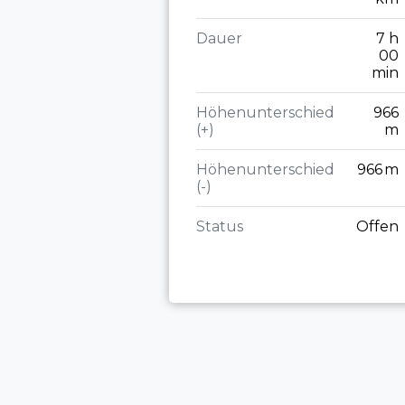
Dauer
7 h
00
min
Höhenunterschied
966
(+)
m
Höhenunterschied
966 m
(-)
Status
Offen