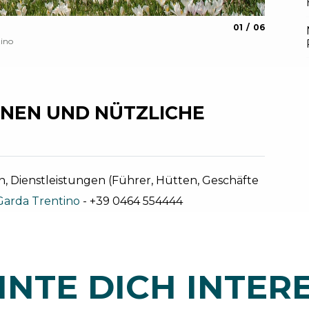
aria.slide_indica
aria.slide_i
01
06
Malga S
tino
APT Terme 
NEN UND NÜTZLICHE
, Dienstleistungen (Führer, Hütten, Geschäfte
Garda Trentino
- +39 0464 554444
NTE DICH INTER