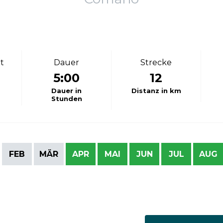
t
Dauer
Strecke
5:00
12
Dauer in
Distanz in km
Stunden
FEB
MÄR
APR
MAI
JUN
JUL
AUG