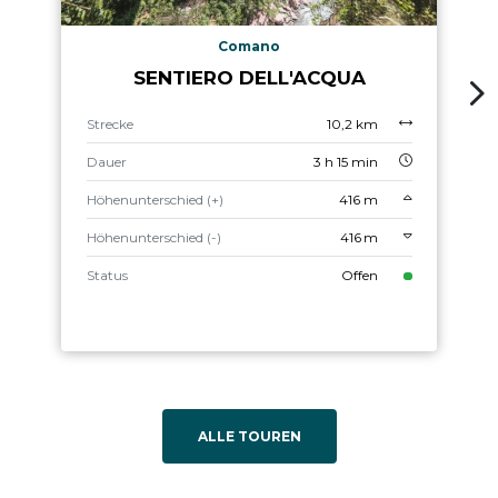
Comano
SENTIERO DELL'ACQUA
Strecke
10,2 km
Dauer
3 h 15 min
Höhenunterschied (+)
416 m
Höhenunterschied (-)
416 m
Status
Offen
ALLE TOUREN