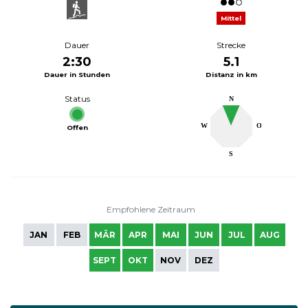
Mittel
Dauer
Strecke
2:30
5.1
Dauer in Stunden
Distanz in km
Status
N
W
O
Offen
S
Empfohlene Zeitraum
JAN
FEB
MÄR
APR
MAI
JUN
JUL
AUG
SEPT
OKT
NOV
DEZ