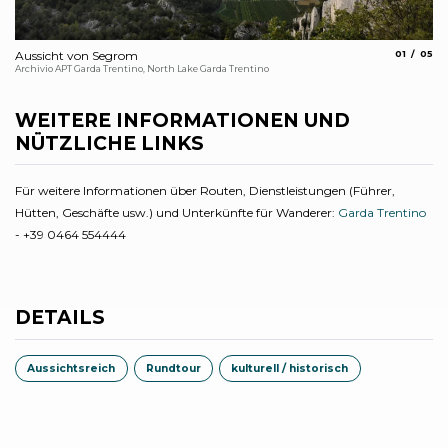
aria.slide_
aria.
Aussicht von Segrom
01
05
En
Archivio APT Garda Trentino, North Lake Garda Trentino
A. 
WEITERE INFORMATIONEN UND
NÜTZLICHE LINKS
Für weitere Informationen über Routen, Dienstleistungen (Führer,
Hütten, Geschäfte usw.) und Unterkünfte für Wanderer:
Garda Trentino
- +39 0464 554444
DETAILS
Aussichtsreich
Rundtour
kulturell / historisch