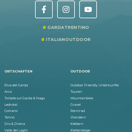
GARDATRENTINO
ITALIANOUTDOOR
ORTSCHAFTEN
OUTDOOR
Riva del Garda
Outdoor Friendly Unterkünfte
Arco
Touren
Torbole sul Garda & Nago
Mountainbike
Ledrotal
Gravel
Comano
Rennrad
Tenno
Wandern
Dro & Drena
Klettern
Valle dei Laghi
Klettersteige