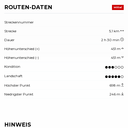
ROUTEN-DATEN
Mittel
Streckennummer
Strecke
5,1 km
Dauer
2 h 30 min
Höhenunterschied (+)
451 m
Höhenunterschied (-)
451 m
Kondition
Landschaft
Höchster Punkt
698 m
Niedrigster Punkt
246 m
HINWEIS