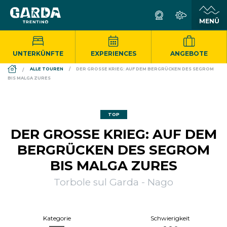
UNTERKÜNFTE
EXPERIENCES
ANGEBOTE
DS_BREADCRUMB.HOME
ALLE TOUREN
DER GROSSE KRIEG: AUF DEM BERGRÜCKEN DES SEGROM B
IS MALGA ZURES
TOP
DER GROSSE KRIEG: AUF DEM B
ERGRÜCKEN DES SEGROM B
IS MALGA ZURES
Torbole sul Garda - Nago
Kategorie
Schwierigkeit