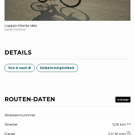
Loppio-Monte Velo
Garda Trentino
DETAILS
Von A nach B
Einkehrmöglichkeit
ROUTEN-DATEN
Schwer
Streckennummer
Strecke
12,8 km
Dauer
2 h 16 min