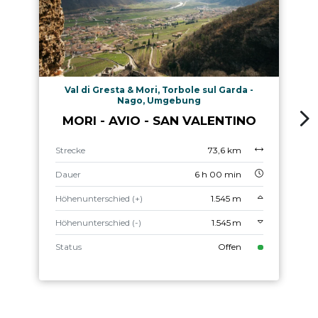
Val di Gresta & Mori, Torbole sul Garda -
Nago, Umgebung
MORI - AVIO - SAN VALENTINO
Strecke
73,6 km
Dauer
6 h 00 min
Höhenunterschied (+)
1.545 m
Höhenunterschied (-)
1.545 m
Status
Offen