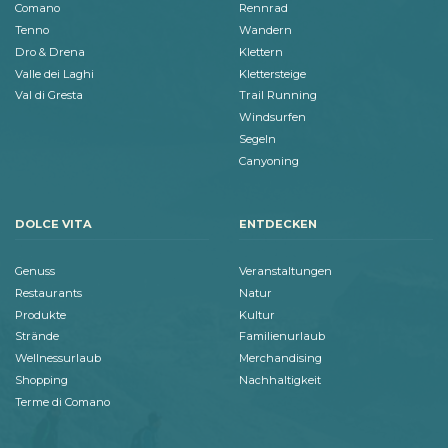
Comano
Rennrad
Tenno
Wandern
Dro & Drena
Klettern
Valle dei Laghi
Klettersteige
Val di Gresta
Trail Running
Windsurfen
Segeln
Canyoning
DOLCE VITA
ENTDECKEN
Genuss
Veranstaltungen
Restaurants
Natur
Produkte
Kultur
Strände
Familienurlaub
Wellnessurlaub
Merchandising
Shopping
Nachhaltigkeit
Terme di Comano