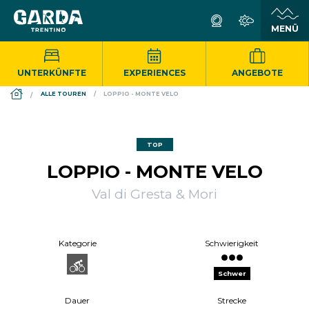
UNTERKÜNFTE
EXPERIENCES
ANGEBOTE
DS_BREADCRUMB.HOME
ALLE TOUREN
LOPPIO - MONTE VELO
TOP
LOPPIO - MONTE VELO
Val di Gresta & Mori
Kategorie
Schwierigkeit
Schwer
Dauer
Strecke