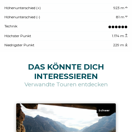
Höhenunterschied (+)
923 m
Höhenunterschied (-)
81 m
Technik
Höchster Punkt
1.174 m
Niedrigster Punkt
229 m
DAS KÖNNTE DICH
INTERESSIEREN
Verwandte Touren entdecken
Schwer