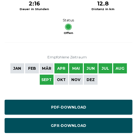
2:16
12.8
Dauer in Stunden
Distanz in km
Status
Offen
Empfohlene Zeitraum
JAN
FEB
MÄR
APR
MAI
JUN
JUL
AUG
SEPT
OKT
NOV
DEZ
PDF-DOWNLOAD
GPX-DOWNLOAD