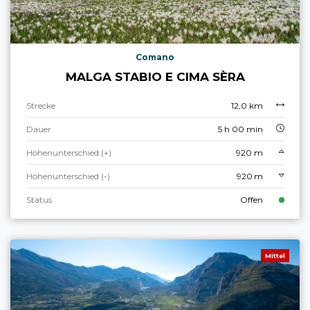
Comano
MALGA STABIO E CIMA SÈRA
Strecke
12,0 km
Dauer
5 h 00 min
Höhenunterschied (+)
920 m
Höhenunterschied (-)
920 m
Status
Offen
Mittel