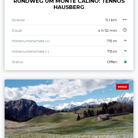
RUNDWEG UM MONTE CALINO: TENNOS
HAUSBERG
Strecke
11,1 km
Dauer
4 h 52 min
Höhenunterschied (+)
715 m
Höhenunterschied (-)
715 m
Status
Offen
Mittel