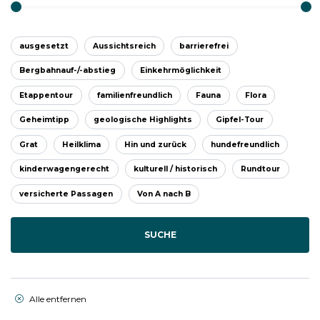
ausgesetzt
Aussichtsreich
barrierefrei
Bergbahnauf-/-abstieg
Einkehrmöglichkeit
Etappentour
familienfreundlich
Fauna
Flora
Geheimtipp
geologische Highlights
Gipfel-Tour
Grat
Heilklima
Hin und zurück
hundefreundlich
kinderwagengerecht
kulturell / historisch
Rundtour
versicherte Passagen
Von A nach B
SUCHE
Alle entfernen