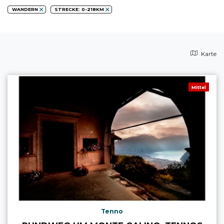
WANDERN
STRECKE: 0-218KM
Karte
Mittel
Tenno