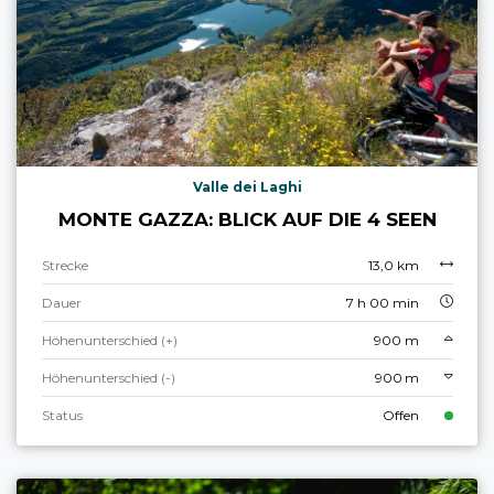
Valle dei Laghi
MONTE GAZZA: BLICK AUF DIE 4 SEEN
Strecke
13,0 km
Dauer
7 h 00 min
Höhenunterschied (+)
900 m
Höhenunterschied (-)
900 m
Status
Offen