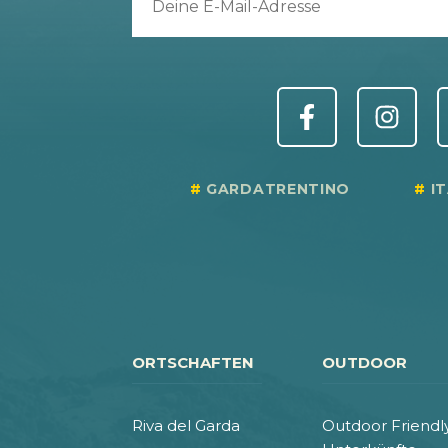
736
757
947
GARDATRENTINO
I
942
734
ORTSCHAFTEN
OUTDOOR
749
Riva del Garda
Outdoor Friendl