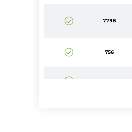
779B
756
755
1804
1804A