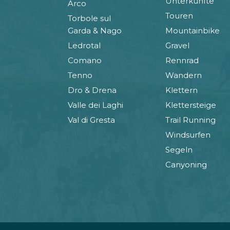
Unterkünfte
Arco
Touren
Torbole sul
770
Garda & Nago
Mountainbike
Ledrotal
Gravel
Comano
Rennrad
1710A
Tenno
Wandern
Dro & Drena
Klettern
Valle dei Laghi
Klettersteige
1710
Val di Gresta
Trail Running
Windsurfen
Segeln
1720
Canyoning
779