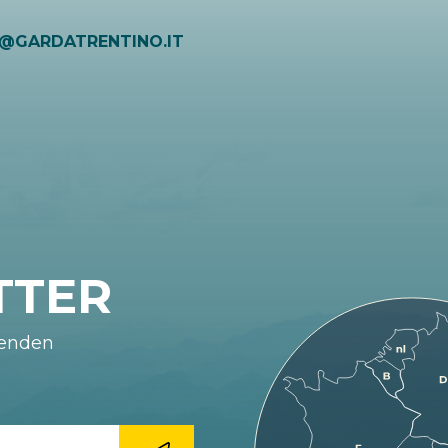
VARIANTE
O@GARDATRENTINO.IT
SCHWIERIGKEIT: MITTEL
13,8 KM
DROMAÉ
COMANO
SCHWIERIGKEIT: MITTEL
BANALE TRAIL-
20,8 KM
TOUR
BOCCA
SCHWIERIGKEIT: MITTEL
GIUMELLA
17,2 KM
TRAIL - TOUR
TTER
SCHWIERIGKEIT: MITTEL
MONTE MISONE
25,5 KM
fenden
VESPANA -
SCHWIERIGKEIT: MITTEL
20,6 KM
TOUR