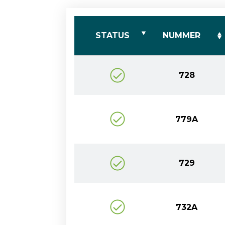
STATUS
NUMMER
728
779A
729
732A