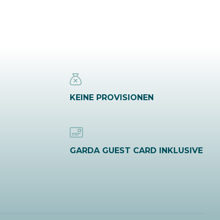
ERFAHREN
MEHR
5 M
ERFAHREN
MEHR
450 M
ERFAHREN
KEINE PROVISIONEN
MEHR
10 M
ERFAHREN
GARDA GUEST CARD INKLUSIVE
MEHR
0 M
ERFAHREN
MEHR
510 M
ERFAHREN