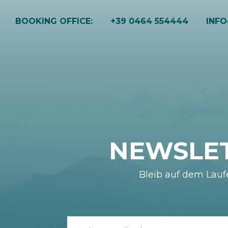
BOOKING OFFICE:
+39 0464 554444
INF
729A
1805
777
NEWSLE
1801
Bleib auf dem Lau
740