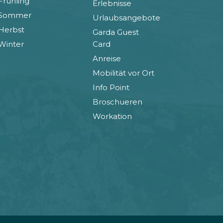
Frühling
Erlebnisse
Sommer
Urlaubsangebote
MEHR
240 M
Herbst
ERFAHREN
Garda Guest
Winter
Card
Anreise
MEHR
720 M
ERFAHREN
Mobilität vor Ort
Info Point
Broschueren
MEHR
1.420 M
ERFAHREN
Workation
MEHR
870 M
ERFAHREN
MEHR
1.425 M
ERFAHREN