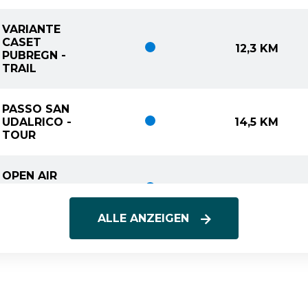
VARIANTE
CASET
SCHWIERIGKEIT: LEICHT
12,3 KM
PUBREGN -
TRAIL
PASSO SAN
SCHWIERIGKEIT: LEICHT
UDALRICO -
14,5 KM
TOUR
OPEN AIR
SCHWIERIGKEIT: LEICHT
GALLERY -
8,2 KM
TOUR
ALLE ANZEIGEN
MONTE
SCHWIERIGKEIT: LEICHT
21,5 KM
GUARDA - TOUR
DUVREDO
SCHWIERIGKEIT: LEICHT
1,1 KM