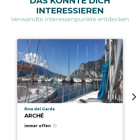
DAS KÖNNTE DICH
INTERESSIEREN
Verwandte Interessenpunkte entdecken
aria.poi_location_prefix
Riva del Garda
ARCHÉ
immer offen