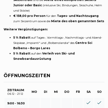
Junior oder Basic
(inklusive Ski, Bindungen, Skischuhe, Helm
und Stöcke)
€ 158,00 pro Person
für den
Tages- und Nachtzugang
zum Skizentrum sowie die
Miete des oben genannten Sets
Weitere Vergünstigungen:
5 % Rabatt
auf Tages-, Vormittags-, Nachmittags- und Abend-
Skipässe „Impianti“ und „Bolbenolandia“ des
Centro Sci
Bolbeno – Borgo Lares
5 % Rabatt
auf den
Verleih von Ski- und
Snowboardausrüstung
ÖFFNUNGSZEITEN
ZEITRAUM
:
MO
DI
MI
DO
FR
SA
SO
06.12 - 21.12
9:00 - 16:30