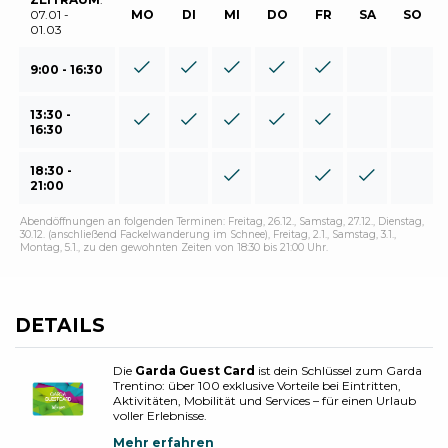
07.01 -
MO
DI
MI
DO
FR
SA
SO
01.03
9:00 - 16:30
13:30 -
16:30
18:30 -
21:00
Abendöffnungen an folgenden Terminen: Freitag, 26.12., Samstag, 27.12., Dienstag,
30.12. (anschließend Fackelwanderung im Schnee), Freitag, 2.1., Samstag, 3.1.,
Montag, 5.1., zu den gewohnten Zeiten von 18:30 bis 21:00 Uhr.
DETAILS
Die
Garda Guest Card
ist dein Schlüssel zum Garda
Trentino: über 100 exklusive Vorteile bei Eintritten,
Aktivitäten, Mobilität und Services – für einen Urlaub
voller Erlebnisse.
Mehr erfahren