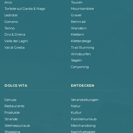
Arco
Touren
Torbole sul Garda & Nago
Mountainbike
Ledrotal
Gravel
Comano
Rennrad
Tenno
Wandern
Dro & Drena
Klettern
Valle dei Laghi
Klettersteige
Val di Gresta
Trail Running
Windsurfen
Segeln
Canyoning
DOLCE VITA
ENTDECKEN
Genuss
Veranstaltungen
Restaurants
Natur
Produkte
Kultur
Strände
Familienurlaub
Wellnessurlaub
Merchandising
Shopping
Nachhaltigkeit