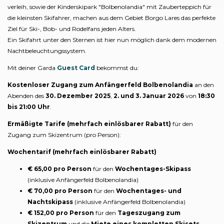
verleih, sowie der Kinderskipark "Bolbenolandia" mit Zauberteppich für
die kleinsten Skifahrer, machen aus dem Gebiet Borgo Lares das perfekte
Ziel für Ski-, Bob- und Rodelfans jeden Alters.
Ein Skifahrt unter den Sternen ist hier nun möglich dank dem modernen
Nachtbeleuchtungssystem.
Mit deiner Garda
Guest Card
bekommst du:
Kostenloser Zugang zum Anfängerfeld Bolbenolandia
an den
Abenden des
30. Dezember 2025
,
2. und 3. Januar 2026
von
18:30
bis 21:00 Uhr
.
Ermäßigte Tarife (mehrfach einlösbarer Rabatt)
für den
Zugang zum Skizentrum (pro Person):
Wochentarif (mehrfach einlösbarer Rabatt)
€ 65,00 pro Person
für den
Wochentages-Skipass
(inklusive Anfängerfeld Bolbenolandia)
€ 70,00 pro Person
für den
Wochentages- und
Nachtskipass
(inklusive Anfängerfeld Bolbenolandia)
€ 152,00 pro Person
für den
Tageszugang zum
Skizentrum
und die
Miete eines kompletten Skisets