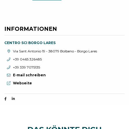
INFORMATIONEN
CENTRO SCI BORGO LARES
aria.location:
Via Sant Antonio 19 - 38079 Bolbeno - Borgo Lares
aria.phone:
+39 0465 326485
aria.phone:
+39 339 7075135
E-mail schreiben
aria.website:
Webseite