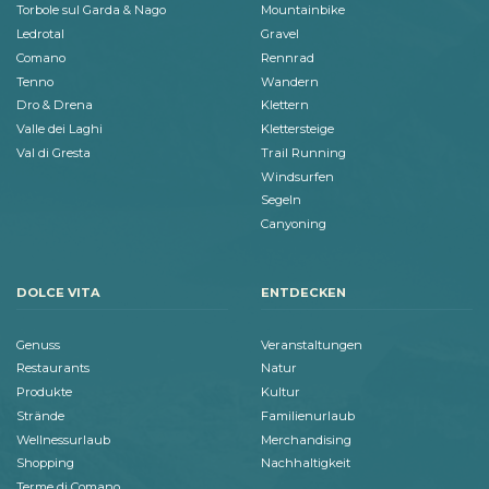
Torbole sul Garda & Nago
Mountainbike
Ledrotal
Gravel
Comano
Rennrad
Tenno
Wandern
Dro & Drena
Klettern
Valle dei Laghi
Klettersteige
Val di Gresta
Trail Running
Windsurfen
Segeln
Canyoning
DOLCE VITA
ENTDECKEN
Genuss
Veranstaltungen
Restaurants
Natur
Produkte
Kultur
Strände
Familienurlaub
Wellnessurlaub
Merchandising
Shopping
Nachhaltigkeit
Terme di Comano