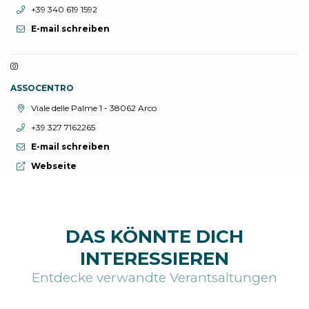
aria.phone:
+39 340 619 1592
E-mail schreiben
ASSOCENTRO
aria.location:
Viale delle Palme 1 - 38062 Arco
aria.phone:
+39 327 7162265
E-mail schreiben
aria.website:
Webseite
DAS KÖNNTE DICH
INTERESSIEREN
Entdecke verwandte Verantsaltungen