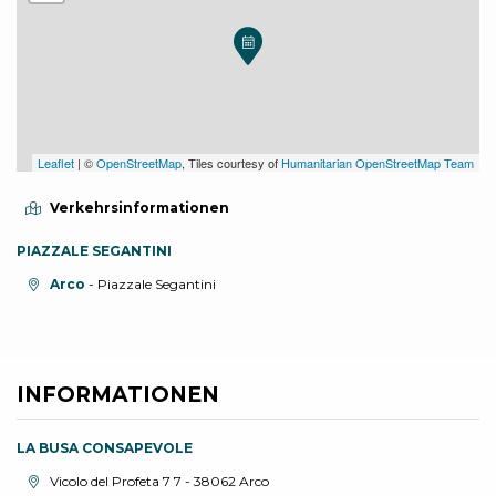
Leaflet
| ©
OpenStreetMap
, Tiles courtesy of
Humanitarian OpenStreetMap Team
Verkehrsinformationen
PIAZZALE SEGANTINI
aria.location:
Arco
- Piazzale Segantini
INFORMATIONEN
LA BUSA CONSAPEVOLE
aria.location:
Vicolo del Profeta 7 7 - 38062 Arco