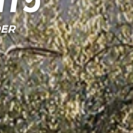
nts
DER