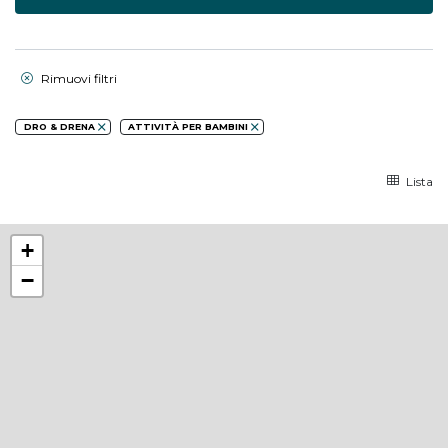
Rimuovi filtri
DRO & DRENA
ATTIVITÀ PER BAMBINI
Lista
+
−