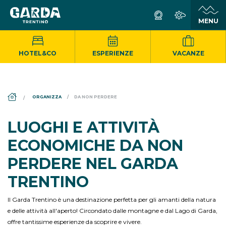
HOTEL&CO
ESPERIENZE
VACANZE
DS_BREADCRUMB.HOME
ORGANIZZA
DA NON PERDERE
LUOGHI E ATTIVITÀ
ECONOMICHE DA NON
PERDERE NEL GARDA
TRENTINO
Il Garda Trentino è una destinazione perfetta per gli amanti della natura
e delle attività all'aperto! Circondato dalle montagne e dal Lago di Garda,
offre tantissime esperienze da scoprire e vivere.