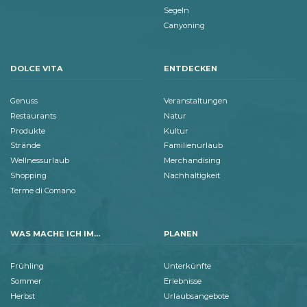
Segeln
Canyoning
DOLCE VITA
ENTDECKEN
Genuss
Veranstaltungen
Restaurants
Natur
Produkte
Kultur
Strände
Familienurlaub
Wellnessurlaub
Merchandising
Shopping
Nachhaltigkeit
Terme di Comano
WAS MACHE ICH IM...
PLANEN
Frühling
Unterkünfte
Sommer
Erlebnisse
Herbst
Urlaubsangebote