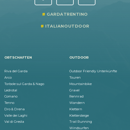
GARDATRENTINO
ITALIANOUTDOOR
ORTSCHAFTEN
OUTDOOR
Riva del Garda
Outdoor Friendly Unterkünfte
Arco
Touren
Torbole sul Garda & Nago
Mountainbike
Ledrotal
Gravel
Comano
Rennrad
Tenno
Wandern
Dro & Drena
Klettern
Valle dei Laghi
Klettersteige
Val di Gresta
Trail Running
Windsurfen