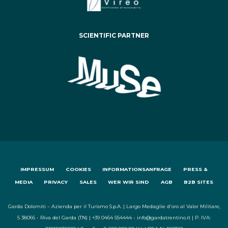
SCIENTIFIC PARTNER
IMPRESSUM
COOKIES
INFORMATIONSANFRAGE
PRESS &
MEDIA
PRIVACY
SALES
WER WIR SIND
AGB
B2B SITES
Garda Dolomiti – Azienda per il Turismo S.p.A. | Largo Medaglie d'oro al Valor Militare,
5 38066 - Riva del Garda (TN) | +39 0464 554444 - info@gardatrentino.it | P. IVA: