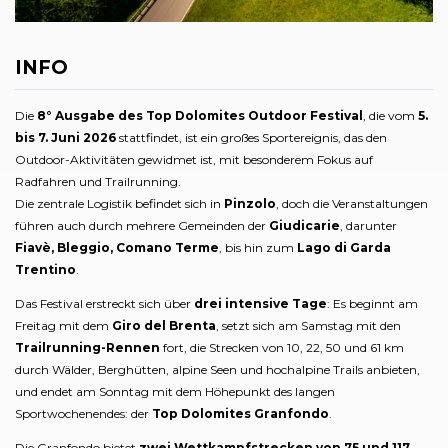
INFO
Die
8° Ausgabe des Top Dolomites Outdoor Festival
, die vom
5.
bis 7. Juni 2026
stattfindet, ist ein großes Sportereignis, das den
Outdoor-Aktivitäten gewidmet ist, mit besonderem Fokus auf
Radfahren und Trailrunning.
Die zentrale Logistik befindet sich in
Pinzolo
, doch die Veranstaltungen
führen auch durch mehrere Gemeinden der
Giudicarie
, darunter
Fiavè, Bleggio, Comano Terme
, bis hin zum
Lago di Garda
Trentino
.
Das Festival erstreckt sich über
drei intensive Tage
: Es beginnt am
Freitag mit dem
Giro del Brenta
, setzt sich am Samstag mit den
Trailrunning-Rennen
fort, die Strecken von 10, 22, 50 und 61 km
durch Wälder, Berghütten, alpine Seen und hochalpine Trails anbieten,
und endet am Sonntag mit dem Höhepunkt des langen
Sportwochenendes: der
Top Dolomites Granfondo
.
Die Granfondo bietet
zwei Wettkampfstrecken von 75 und 117