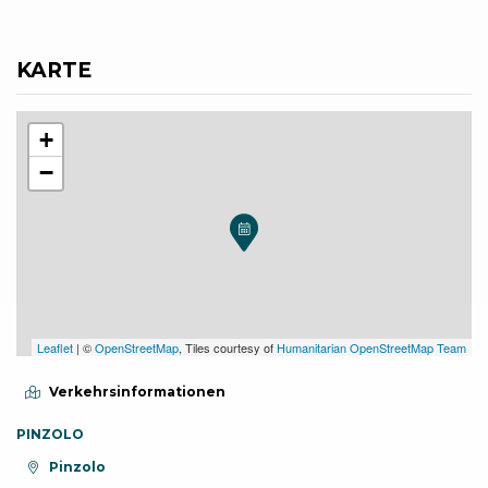
KARTE
+
−
Leaflet
| ©
OpenStreetMap
, Tiles courtesy of
Humanitarian OpenStreetMap Team
Verkehrsinformationen
PINZOLO
aria.location:
Pinzolo