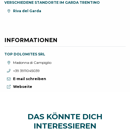
VERSCHIEDENE STANDORTE IM GARDA TRENTINO
aria.location:
Riva del Garda
INFORMATIONEN
TOP DOLOMITES SRL
aria.location:
Madonna di Campiglio
aria.phone:
+39 3911045039
E-mail schreiben
aria.website:
Webseite
DAS KÖNNTE DICH
INTERESSIEREN