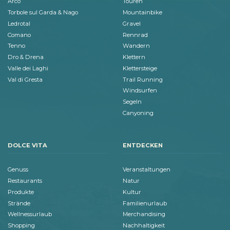
Arco
Touren
Torbole sul Garda & Nago
Mountainbike
Ledrotal
Gravel
Comano
Rennrad
Tenno
Wandern
Dro & Drena
Klettern
Valle dei Laghi
Klettersteige
Val di Gresta
Trail Running
Windsurfen
Segeln
Canyoning
DOLCE VITA
ENTDECKEN
Genuss
Veranstaltungen
Restaurants
Natur
Produkte
Kultur
Strände
Familienurlaub
Wellnessurlaub
Merchandising
Shopping
Nachhaltigkeit