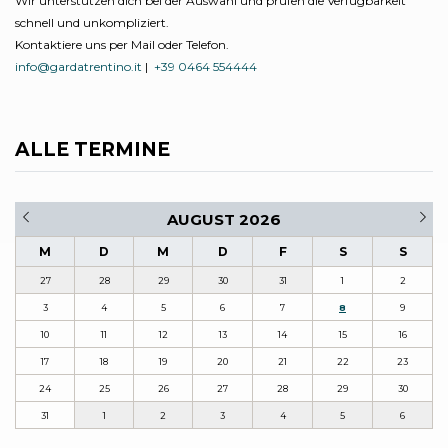
Wir unterstützen dich bei der Auswahl und prüfen die Verfügbarkeit
schnell und unkompliziert.
Kontaktiere uns per Mail oder Telefon.
info@gardatrentino.it
|
+39 0464 554444
ALLE TERMINE
AUGUST 2026
M
D
M
D
F
S
S
27
28
29
30
31
1
2
3
4
5
6
7
8
9
10
11
12
13
14
15
16
17
18
19
20
21
22
23
24
25
26
27
28
29
30
31
1
2
3
4
5
6