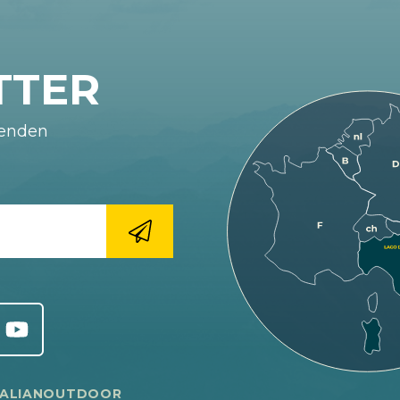
TTER
fenden
TALIANOUTDOOR