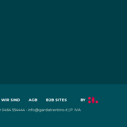
 WIR SIND
AGB
B2B SITES
9 0464 554444 - info@gardatrentino.it | P. IVA: