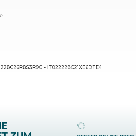
e.
2228C26R8S3R9G - IT022228C21XE6DTE4
NE
FT ZUM