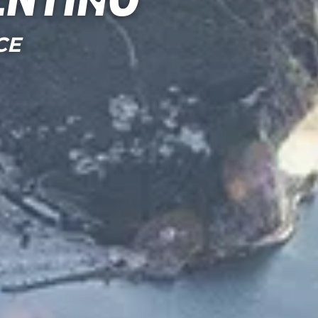
entino
CE