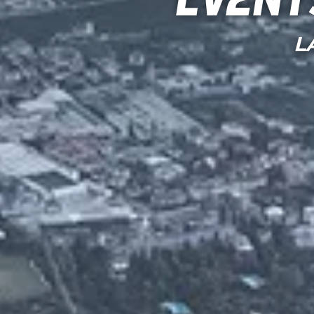
Event
L