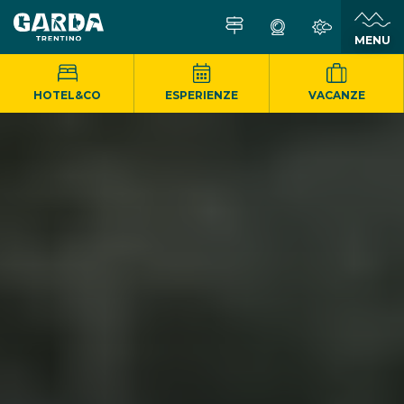
MENU
HOTEL&CO
ESPERIENZE
VACANZE