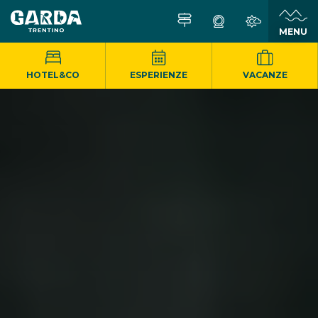
MENU
HOTEL&CO
ESPERIENZE
VACANZE